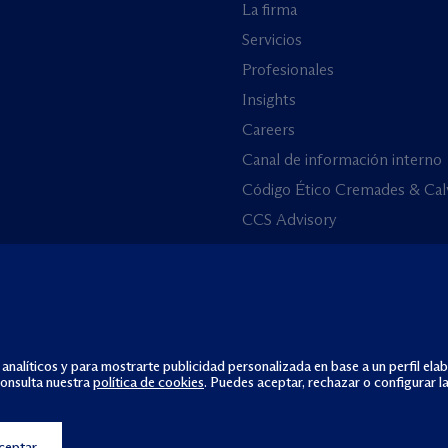
La firma
Servicios
Profesionales
Insights
Careers
Canal de información interno
Código Ético Cremades & Cal
CCS Advisory
 analíticos y para mostrarte publicidad personalizada en base a un perfil ela
consulta nuestra
política de cookies
. Puedes aceptar, rechazar o configurar l
ceptar