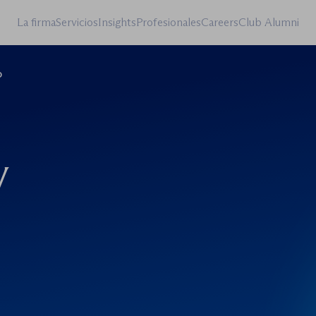
La firma
Servicios
Insights
Profesionales
Careers
Club Alumni
o
y