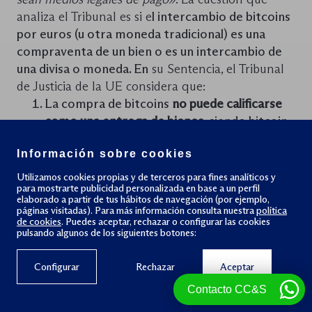
analiza el Tribunal es si e
l intercambio de bitcoins
por euros (u otra moneda tradicional) es una
compraventa de un bien o es un intercambio de
una divisa o moneda.
En
su Sentencia, el Tribunal
de Justicia de la UE considera que:
La compra de bitcoins
no puede calificarse
como una entrega de bienes
, siendo bitcoin
un medio de pago como lo es el dinero FIAT
Información sobre cookies
(Euro, Dolar…).
La finalidad de la exención del IVA a la
Utilizamos cookies propias y de terceros para fines analíticos y
para mostrarte publicidad personalizada en base a un perfil
compraventa de divisas tradicionales
elaborado a partir de tus hábitos de navegación (por ejemplo,
también se cumple cuando la divisa es un
páginas visitadas). Para más información consulta nuestra
política
de cookies
. Puedes aceptar, rechazar o configurar las cookies
bitcoin y debe aplicarse
.
pulsando algunos de los siguientes botones:
Bitcoin tampoco es un título valor (o
security) que confiera un derecho de
Configurar
Rechazar
Aceptar
propiedad sobre personas jurídicas ni un
Contacto CC&S
título comparable. De aquí se infiere, que
los