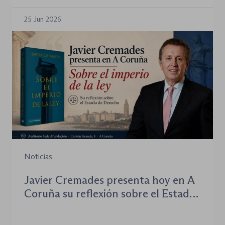
analizar el impacto de la IA en el
nuevo orden mundial
25 Jun 2026
Noticias
Javier Cremades presenta hoy en A
Coruña su reflexión sobre el Estado
de Derecho en un coloquio abierto