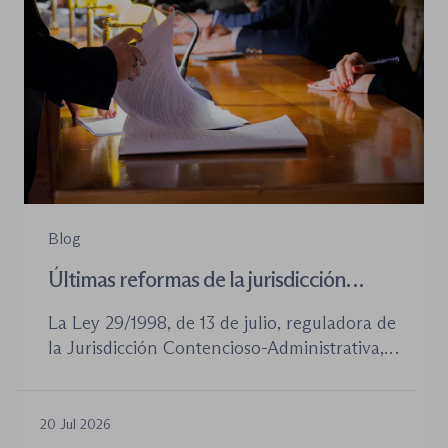
Blog
Últimas reformas de la jurisdicción
contenioso-administrativa
La Ley 29/1998, de 13 de julio, reguladora de
la Jurisdicción Contencioso-Administrativa,
continúa siendo la norma procesal básica de
este orden jurisdiccional. Las reformas
aprobadas en los últimos años no han
20 Jul 2026
desplazado su posición central, pero sí han