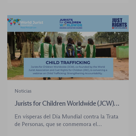
introducido cambios relevantes tanto en la
tramitación de los procedimientos como en
la organización de los órganos […]
Noticias
Jurists for Children Worldwide (JCW)
celebra un seminario web internacional
En vísperas del Día Mundial contra la Trata
para combatir la trata de menores y
de Personas, que se conmemora el
defender el Estado de Derecho
próximo 30 de julio, la plataforma Jurists for