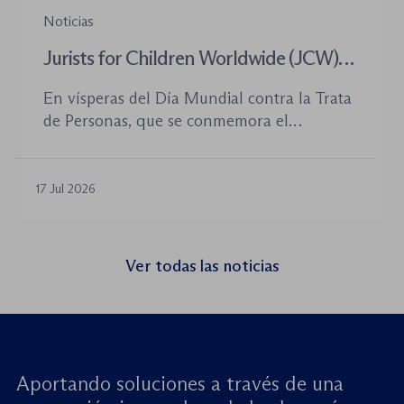
Noticias
Jurists for Children Worldwide (JCW)
celebra un seminario web internacional
En vísperas del Día Mundial contra la Trata
para combatir la trata de menores y
de Personas, que se conmemora el
defender el Estado de Derecho
próximo 30 de julio, la plataforma Jurists for
Children Worldwide (JCW), cofundada por
la World Jurist Association (WJA) y Just
17 Jul 2026
Rights for Children (JRC), celebrará el
próximo jueves 23 de julio de 2026 el
seminario web internacional «Trata de
Ver todas las noticias
menores: reforzando la rendición de
cuentas». Este encuentro virtual de alto […]
Aportando soluciones a través de una