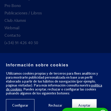
Pro Bono
Publicaciones / Libros
Club Alumni
Webmail
Contacto
(+34) 91 426 40 50
Información sobre cookies
© Todos los derechos reservados
Utilizamos cookies propias y de terceros para fines analíticos y
para mostrarte publicidad personalizada en base a un perfil
elaborado a partir de tus hábitos de navegación (por ejemplo,
Política de privacidad
Política de cookies
páginas visitadas). Para más información consulta nuestra
política
de cookies
. Puedes aceptar, rechazar o configurar las cookies
pulsando algunos de los siguientes botones:
Configurar
Rechazar
Aceptar