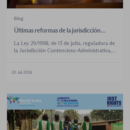
Blog
Últimas reformas de la jurisdicción
contenioso-administrativa
La Ley 29/1998, de 13 de julio, reguladora de
la Jurisdicción Contencioso-Administrativa,
continúa siendo la norma procesal básica de
este orden jurisdiccional. Las reformas
aprobadas en los últimos años no han
20 Jul 2026
desplazado su posición central, pero sí han
introducido cambios relevantes tanto en la
tramitación de los procedimientos como en
la organización de los órganos […]