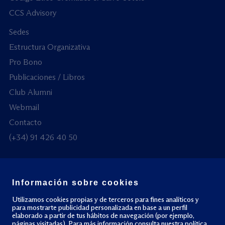
CCS Advisory
Sedes
Estructura Organizativa
Pro Bono
Publicaciones / Libros
Club Alumni
Webmail
Contacto
(+34) 91 426 40 50
Información sobre cookies
© Todos los derechos reservados
Utilizamos cookies propias y de terceros para fines analíticos y
para mostrarte publicidad personalizada en base a un perfil
elaborado a partir de tus hábitos de navegación (por ejemplo,
Política de privacidad
Política de cookies
páginas visitadas). Para más información consulta nuestra
política