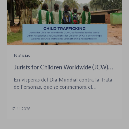
Noticias
Jurists for Children Worldwide (JCW)
celebra un seminario web internacional
En vísperas del Día Mundial contra la Trata
para combatir la trata de menores y
de Personas, que se conmemora el
defender el Estado de Derecho
próximo 30 de julio, la plataforma Jurists for
Children Worldwide (JCW), cofundada por
la World Jurist Association (WJA) y Just
17 Jul 2026
Rights for Children (JRC), celebrará el
próximo jueves 23 de julio de 2026 el