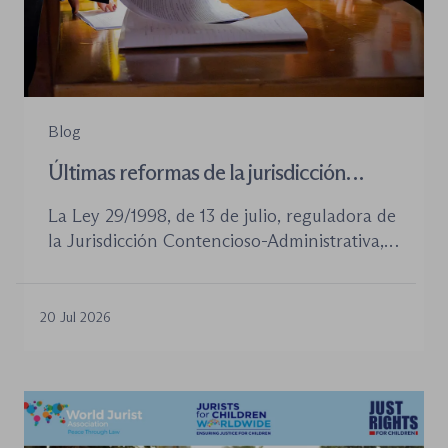
Blog
Últimas reformas de la jurisdicción
contenioso-administrativa
La Ley 29/1998, de 13 de julio, reguladora de
la Jurisdicción Contencioso-Administrativa,
continúa siendo la norma procesal básica de
este orden jurisdiccional. Las reformas
aprobadas en los últimos años no han
20 Jul 2026
desplazado su posición central, pero sí han
introducido cambios relevantes tanto en la
tramitación de los procedimientos como en
la organización de los órganos […]