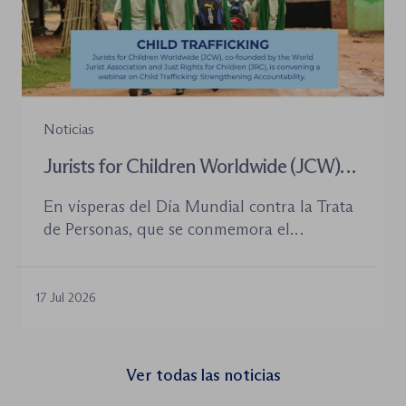
Noticias
Jurists for Children Worldwide (JCW)
celebra un seminario web internacional
En vísperas del Día Mundial contra la Trata
para combatir la trata de menores y
de Personas, que se conmemora el
defender el Estado de Derecho
próximo 30 de julio, la plataforma Jurists for
Children Worldwide (JCW), cofundada por
la World Jurist Association (WJA) y Just
17 Jul 2026
Rights for Children (JRC), celebrará el
próximo jueves 23 de julio de 2026 el
seminario web internacional «Trata de
Ver todas las noticias
menores: reforzando la rendición de