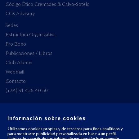
Código Ético Cremades & Calvo-Sotelo
CCS Advisory
Sedes
Estructura Organizativa
Pro Bono
Publicaciones / Libros
Club Alumni
Webmail
Contacto
(+34) 91 426 40 50
Información sobre cookies
© Todos los derechos reservados
Utilizamos cookies propias y de terceros para fines analíticos y
para mostrarte publicidad personalizada en base a un perfil
elaborado a partir de tus hábitos de navegación (por ejemplo,
Política de privacidad
Política de cookies