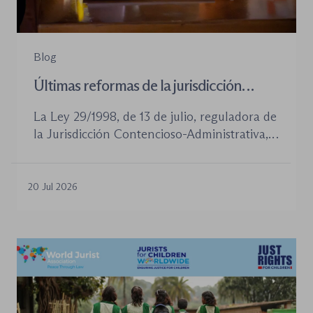
Blog
Últimas reformas de la jurisdicción
contenioso-administrativa
La Ley 29/1998, de 13 de julio, reguladora de
la Jurisdicción Contencioso-Administrativa,
continúa siendo la norma procesal básica de
este orden jurisdiccional. Las reformas
aprobadas en los últimos años no han
20 Jul 2026
desplazado su posición central, pero sí han
introducido cambios relevantes tanto en la
tramitación de los procedimientos como en
la organización de los órganos […]