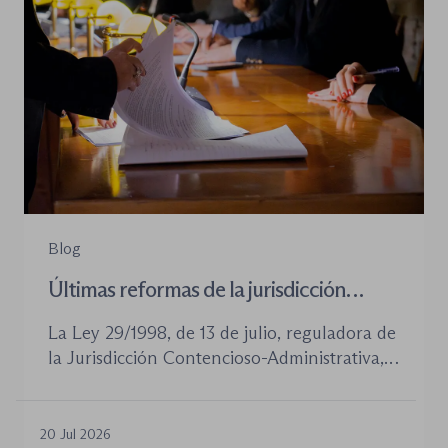
Blog
Últimas reformas de la jurisdicción
contenioso-administrativa
La Ley 29/1998, de 13 de julio, reguladora de
la Jurisdicción Contencioso-Administrativa,
continúa siendo la norma procesal básica de
este orden jurisdiccional. Las reformas
aprobadas en los últimos años no han
20 Jul 2026