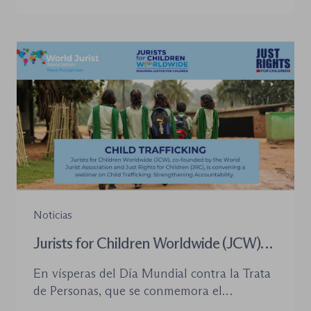
desplazado su posición central, pero sí han
introducido cambios relevantes tanto en la
tramitación de los procedimientos como en
la organización de los órganos […]
Noticias
Jurists for Children Worldwide (JCW)
celebra un seminario web internacional
En vísperas del Día Mundial contra la Trata
para combatir la trata de menores y
de Personas, que se conmemora el
defender el Estado de Derecho
próximo 30 de julio, la plataforma Jurists for