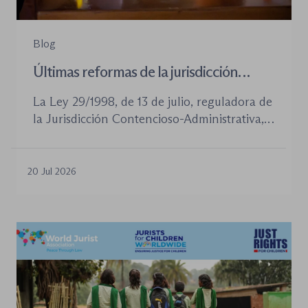
Blog
Últimas reformas de la jurisdicción
contenioso-administrativa
La Ley 29/1998, de 13 de julio, reguladora de
la Jurisdicción Contencioso-Administrativa,
continúa siendo la norma procesal básica de
este orden jurisdiccional. Las reformas
aprobadas en los últimos años no han
20 Jul 2026
desplazado su posición central, pero sí han
introducido cambios relevantes tanto en la
tramitación de los procedimientos como en
la organización de los órganos […]