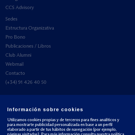
CCS Advisory
Sedes
Estructura Organizativa
Pro Bono
Publicaciones / Libros
Club Alumni
Webmail
Contacto
(+34) 91 426 40 50
Información sobre cookies
© Todos los derechos reservados
Utilizamos cookies propias y de terceros para fines analíticos y
para mostrarte publicidad personalizada en base a un perfil
elaborado a partir de tus hábitos de navegación (por ejemplo,
Política de privacidad
Política de cookies
páginas visitadas). Para más información consulta nuestra
política