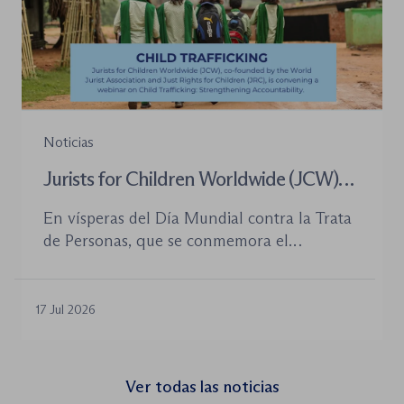
Noticias
Jurists for Children Worldwide (JCW)
celebra un seminario web internacional
En vísperas del Día Mundial contra la Trata
para combatir la trata de menores y
de Personas, que se conmemora el
defender el Estado de Derecho
próximo 30 de julio, la plataforma Jurists for
Children Worldwide (JCW), cofundada por
la World Jurist Association (WJA) y Just
17 Jul 2026
Rights for Children (JRC), celebrará el
próximo jueves 23 de julio de 2026 el
seminario web internacional «Trata de
Ver todas las noticias
menores: reforzando la rendición de