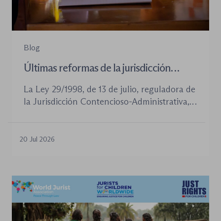
Blog
Últimas reformas de la jurisdicción
contenioso-administrativa
La Ley 29/1998, de 13 de julio, reguladora de
la Jurisdicción Contencioso-Administrativa,
continúa siendo la norma procesal básica de
este orden jurisdiccional. Las reformas
aprobadas en los últimos años no han
20 Jul 2026
desplazado su posición central, pero sí han
introducido cambios relevantes tanto en la
tramitación de los procedimientos como en
la organización de los órganos […]