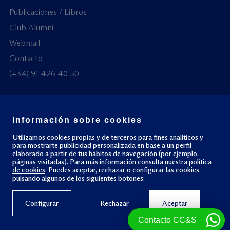
Publicaciones / Libros
Club Alumni
Webmail
Contacto
(+34) 91 426 40 50
Información sobre cookies
© Todos los derechos reservados
Utilizamos cookies propias y de terceros para fines analíticos y
para mostrarte publicidad personalizada en base a un perfil
elaborado a partir de tus hábitos de navegación (por ejemplo,
Política de privacidad
Política de cookies
páginas visitadas). Para más información consulta nuestra
política
de cookies
. Puedes aceptar, rechazar o configurar las cookies
pulsando algunos de los siguientes botones:
Configurar
Rechazar
Aceptar
Contacto CC&S