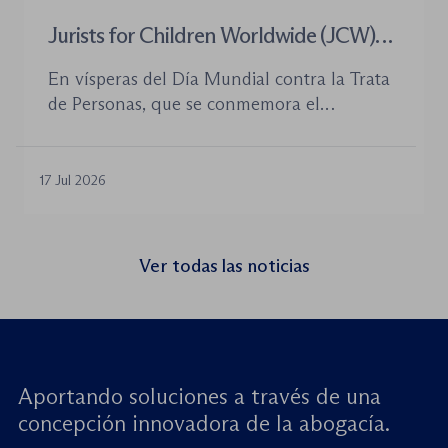
Jurists for Children Worldwide (JCW)
celebra un seminario web internacional
En vísperas del Día Mundial contra la Trata
para combatir la trata de menores y
de Personas, que se conmemora el
defender el Estado de Derecho
próximo 30 de julio, la plataforma Jurists for
Children Worldwide (JCW), cofundada por
la World Jurist Association (WJA) y Just
17 Jul 2026
Rights for Children (JRC), celebrará el
próximo jueves 23 de julio de 2026 el
seminario web internacional «Trata de
Ver todas las noticias
menores: reforzando la rendición de
cuentas». Este encuentro virtual de alto […]
Aportando soluciones a través de una
concepción innovadora de la abogacía.