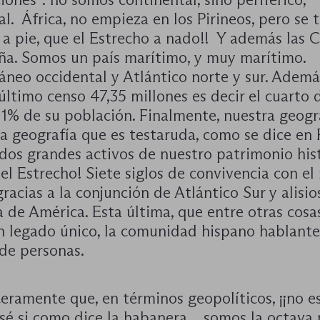
l. África, no empieza en los Pirineos, pero se 
 a pie, que el Estrecho a nado!! Y además las 
ña. Somos un país marítimo, y muy marítimo.
áneo occidental y Atlántico norte y sur. Ademá
último censo 47,35 millones es decir el cuarto 
11% de su población. Finalmente, nuestra geogra
a geografía que es testaruda, como se dice en 
dos grandes activos de nuestro patrimonio hist
 el Estrecho! Siete siglos de convivencia con e
gracias a la conjunción de Atlántico Sur y alisios
 de América. Esta última, que entre otras cosa
n legado único, la comunidad hispano hablant
 de personas.
eramente que, en términos geopolíticos, ¡¡no e
 sé si como dice la habanera …somos la octava 