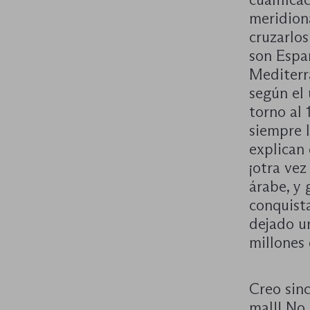
meridiona
cruzarlos
son Espa
Mediterr
según el 
torno al 
siempre l
explican 
¡otra vez
árabe, y 
conquista
dejado u
millones
Creo sinc
mal!! No