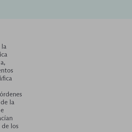
 la
ica
a,
entos
áfica
 órdenes
 de la
de
acían
 de los