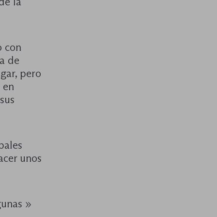
de la
o con
ma de
gar, pero
 en
 sus
pales
acer unos
gunas »