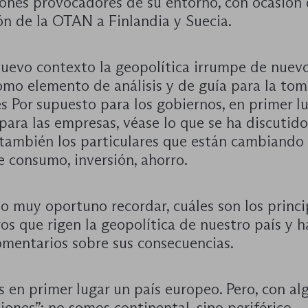
iones provocadores de su entorno, con ocasión 
ón de la OTAN a Finlandia y Suecia.
nuevo contexto la geopolítica irrumpe de nuev
omo elemento de análisis y de guía para la to
s Por supuesto para los gobiernos, en primer lu
ara las empresas, véase lo que se ha discutido
 también los particulares que están cambiando
 consumo, inversión, ahorro.
lo muy oportuno recordar, cuáles son los princi
s que rigen la geopolítica de nuestro país y h
omentarios sobre sus consecuencias.
 en primer lugar un país europeo. Pero, con al
ciones”: no somos continental, sino periférico,