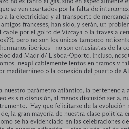
zo no es tanto el gas, sino en especialmente e
ue se ven coartados por la falta de interconex
o a la electricidad y al transporte de mercancía
amigos franceses, han sido, y serán, un proble
 cable por el golfo de Vizcaya o la travesía cen
eos??), pero no son los únicos tampoco reticente
 hermanos ibéricos no son entusiastas de la c
velocidad Madrid/ Lisboa-Oporto. Incluso, noso
omos inexplicablemente lentos en tramos vita
or mediterráneo o la conexión del puerto de Al
 nuestro parámetro atlántico, la pertenencia a
o es sin discusión, al menos discusión seria, n
trumento. Hay que felicitarse de la evolución 
e, la gran mayoría de nuestra clase política e
como se ha evidenciado en las celebraciones de