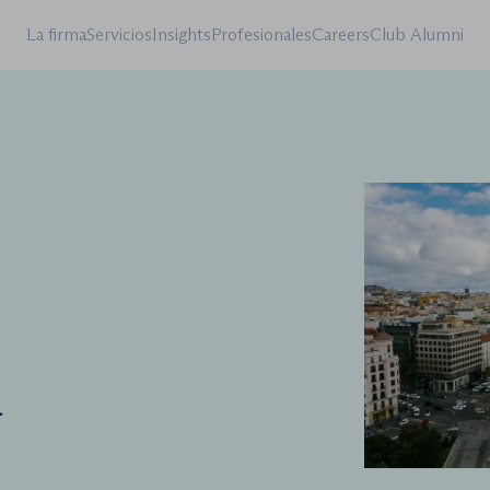
La firma
Servicios
Insights
Profesionales
Careers
Club Alumni
a