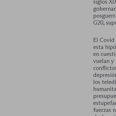
siglos X
gobernanz
posguerra
G20, supo
El Covid 
esta hipó
en cuesti
vuelan y 
conflicto
depresión
los teled
humanitar
presupue
estupefa
fuerzas n