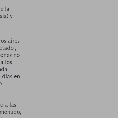
e la
sia) y
os aires
ctado ,
iones no
a los
nda
 días en
o
o a las
a menudo,