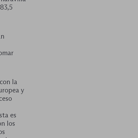
 83,5
an
tomar
con la
uropea y
oceso
sta es
on los
os