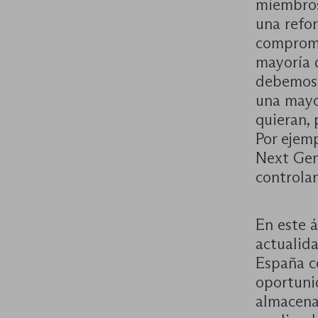
miembros 
una refor
compromi
mayoría d
debemos 
una mayor
quieran, 
Por ejemp
Next Gen
controlan
En este 
actualida
España c
oportuni
almacenaj