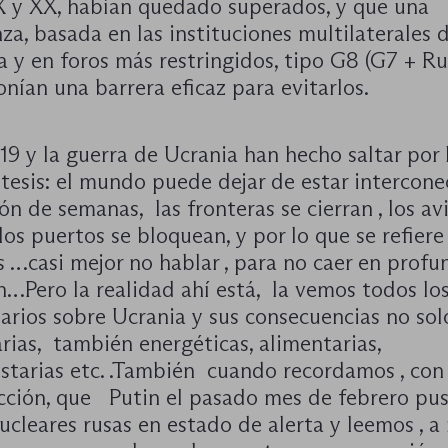
IX y XX, habían quedado superados, y que una
a, basada en las instituciones multilaterales d
 y en foros más restringidos, tipo G8 (G7 + Ru
nían una barrera eficaz para evitarlos.
19 y la guerra de Ucrania han hecho saltar por l
tesis: el mundo puede dejar de estar intercone
ón de semanas, las fronteras se cierran , los av
los puertos se bloquean, y por lo que se refiere 
s …casi mejor no hablar , para no caer en profu
…Pero la realidad ahí está, la vemos todos los
iarios sobre Ucrania y sus consecuencias no sol
ias, también energéticas, alimentarias,
starias etc. .También cuando recordamos , con
cción, que Putin el pasado mes de febrero pus
ucleares rusas en estado de alerta y leemos , 