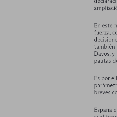
declarac
ampliaci
En este 
fuerza, c
decisione
también p
Davos, y
pautas de
Es por el
parámetro
breves c
España es
cualifica