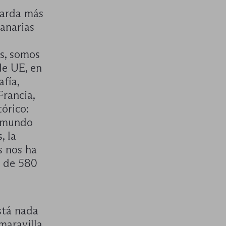
tarda más
Canarias
s, somos
de UE, en
fía,
Francia,
órico:
l mundo
, la
s nos ha
e de 580
stá nada
maravilla