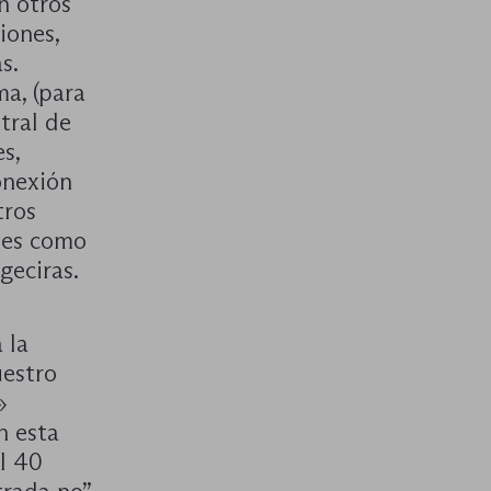
n otros
iones,
s.
ma, (para
tral de
s,
onexión
tros
les como
geciras.
 la
uestro
»
n esta
l 40