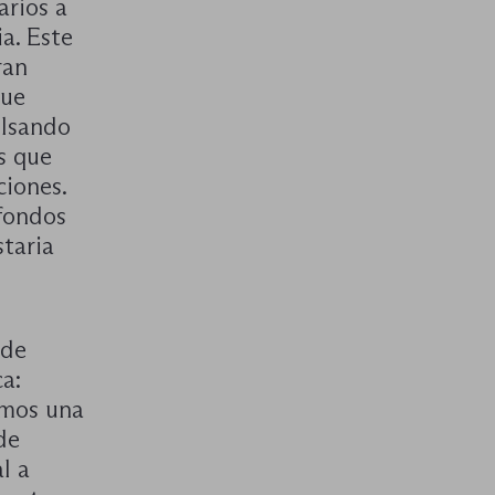
arios a
a. Este
ran
que
ulsando
s que
ciones.
 fondos
taria
 de
a:
emos una
de
l a