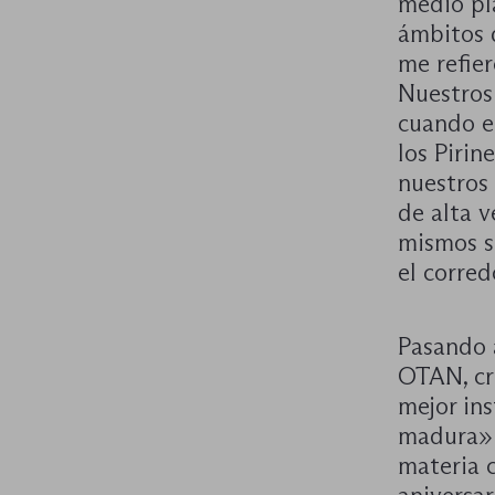
medio pla
ámbitos q
me refier
Nuestros 
cuando el
los Pirin
nuestros
de alta 
mismos s
el corred
Pasando a
OTAN, cre
mejor ins
madura» d
materia 