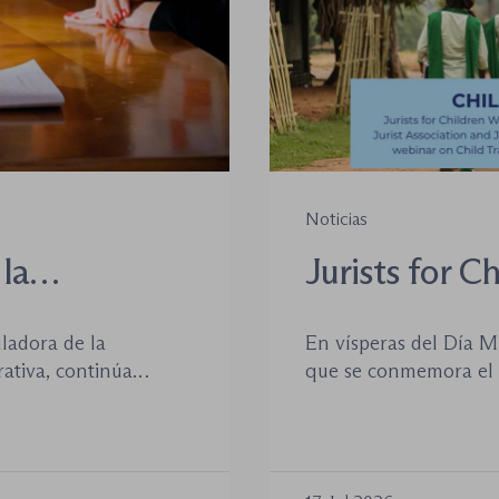
Noticias
la
Jurists for C
oso-
(JCW) celebr
uladora de la
En vísperas del Día M
internacional
ativa, continúa
que se conmemora el p
trata de meno
e este orden
plataforma Jurists fo
das en los últimos
cofundada por la World
Estado de D
 central, pero sí han
Rights for Children (J
to en la tramitación
de julio de 2026 el se