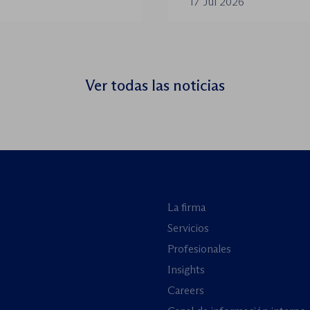
17 Jul 2026
organización de los
de menores: reforzand
encuentro virtual de a
Ver todas las noticias
La firma
Servicios
Profesionales
Insights
Careers