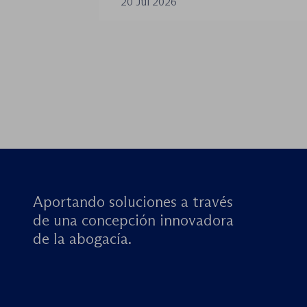
20 Jul 2026
de los procedimientos como en la 
órganos […]
Aportando soluciones a través
de una concepción innovadora
de la abogacía.