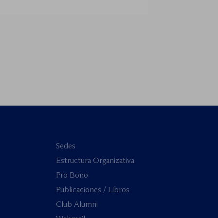
o la rendición de cuentas». Este
lto […]
Sedes
Estructura Organizativa
Pro Bono
Publicaciones / Libros
Club Alumni