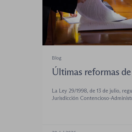
Blog
Últimas reformas de 
jurisdicción conteni
La Ley 29/1998, de 13 de julio, reg
administrativa
Jurisdicción Contencioso-Administr
siendo la norma procesal básica d
jurisdiccional. Las reformas aproba
años no han desplazado su posición
introducido cambios relevantes tan