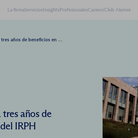
La firma
Servicios
Insights
Profesionales
Careers
Club Alumni
s de beneficios en la batalla del IRPH
 tres años de
a del IRPH