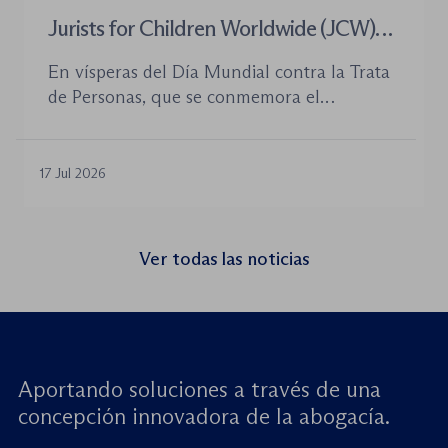
Jurists for Children Worldwide (JCW)
celebra un seminario web internacional
En vísperas del Día Mundial contra la Trata
para combatir la trata de menores y
de Personas, que se conmemora el
defender el Estado de Derecho
próximo 30 de julio, la plataforma Jurists for
Children Worldwide (JCW), cofundada por
la World Jurist Association (WJA) y Just
17 Jul 2026
Rights for Children (JRC), celebrará el
próximo jueves 23 de julio de 2026 el
seminario web internacional «Trata de
Ver todas las noticias
menores: reforzando la rendición de
cuentas». Este encuentro virtual de alto […]
Aportando soluciones a través de una
concepción innovadora de la abogacía.