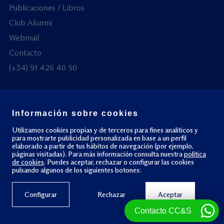
Publicaciones / Libros
Club Alumni
Webmail
Contacto
(+34) 91 426 40 50
Información sobre cookies
© Todos los derechos reservados
Utilizamos cookies propias y de terceros para fines analíticos y
para mostrarte publicidad personalizada en base a un perfil
elaborado a partir de tus hábitos de navegación (por ejemplo,
Política de privacidad
Política de cookies
páginas visitadas). Para más información consulta nuestra
política
de cookies
. Puedes aceptar, rechazar o configurar las cookies
pulsando algunos de los siguientes botones:
Configurar
Rechazar
Aceptar
Contacto CC&S