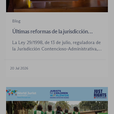
Blog
Últimas reformas de la jurisdicción
contenioso-administrativa
La Ley 29/1998, de 13 de julio, reguladora de
la Jurisdicción Contencioso-Administrativa,
continúa siendo la norma procesal básica de
este orden jurisdiccional. Las reformas
aprobadas en los últimos años no han
20 Jul 2026
desplazado su posición central, pero sí han
introducido cambios relevantes tanto en la
tramitación de los procedimientos como en
la organización de los órganos […]