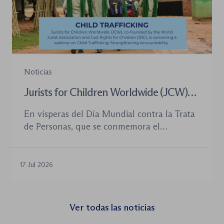
Noticias
Jurists for Children Worldwide (JCW)
celebra un seminario web internacional
En vísperas del Día Mundial contra la Trata
para combatir la trata de menores y
de Personas, que se conmemora el
defender el Estado de Derecho
próximo 30 de julio, la plataforma Jurists for
Children Worldwide (JCW), cofundada por
la World Jurist Association (WJA) y Just
17 Jul 2026
Rights for Children (JRC), celebrará el
próximo jueves 23 de julio de 2026 el
seminario web internacional «Trata de
Ver todas las noticias
menores: reforzando la rendición de