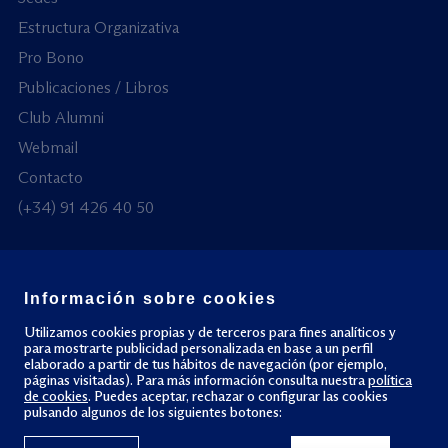
Estructura Organizativa
Pro Bono
Publicaciones / Libros
Club Alumni
Webmail
Contacto
(+34) 91 426 40 50
Información sobre cookies
© Todos los derechos reservados
Utilizamos cookies propias y de terceros para fines analíticos y
para mostrarte publicidad personalizada en base a un perfil
elaborado a partir de tus hábitos de navegación (por ejemplo,
Política de privacidad
Política de cookies
páginas visitadas). Para más información consulta nuestra
política
de cookies
. Puedes aceptar, rechazar o configurar las cookies
pulsando algunos de los siguientes botones: