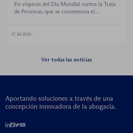
En vísperas del Día Mundial contra la Trata
para combatir la trata de menores y
de Personas, que se conmemora el
defender el Estado de Derecho
próximo 30 de julio, la plataforma Jurists for
Children Worldwide (JCW), cofundada por
la World Jurist Association (WJA) y Just
17 Jul 2026
Rights for Children (JRC), celebrará el
próximo jueves 23 de julio de 2026 el
seminario web internacional «Trata de
Ver todas las noticias
menores: reforzando la rendición de
cuentas». Este encuentro virtual de alto […]
Aportando soluciones a través de una
concepción innovadora de la abogacía.