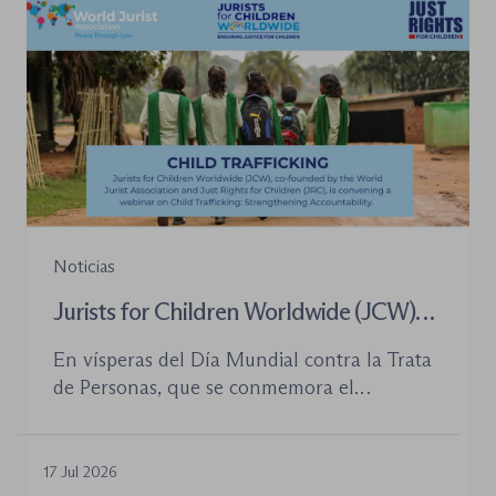
la organización de los órganos […]
Noticias
Jurists for Children Worldwide (JCW)
celebra un seminario web internacional
En vísperas del Día Mundial contra la Trata
para combatir la trata de menores y
de Personas, que se conmemora el
defender el Estado de Derecho
próximo 30 de julio, la plataforma Jurists for
Children Worldwide (JCW), cofundada por
la World Jurist Association (WJA) y Just
17 Jul 2026