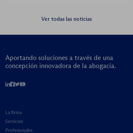
Rights for Children (JRC), celebrará el
próximo jueves 23 de julio de 2026 el
seminario web internacional «Trata de
Ver todas las noticias
menores: reforzando la rendición de
cuentas». Este encuentro virtual de alto […]
Aportando soluciones a través de una
concepción innovadora de la abogacía.
La firma
Servicios
Profesionales