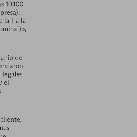
as 10.100
presa);
la 1 a la
nominal)»,
junio de
enviaron
 legales
y el
o
cliente,
ones
los