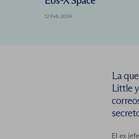
Eos-X Space
12 Feb 2024
La que
Little 
correo
secret
El ex jef