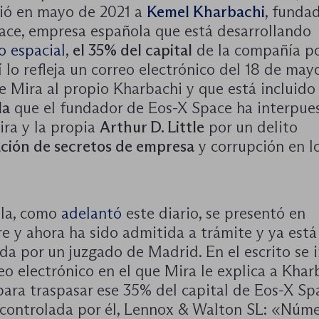
dió en mayo de 2021 a
Kemel Kharbachi
, funda
ace, empresa española que está desarrollando
o espacial
,
el 35% del capital
de la compañía po
í lo refleja un correo electrónico del 18 de may
e Mira al propio Kharbachi y que está incluido
la
que el fundador de Eos-X Space ha interpue
ira y la propia
Arthur D. Little
por un delito
ación de secretos de empresa
y corrupción en l
.
lla, como
adelantó
este diario, se presentó en
e y ahora ha sido admitida a trámite y ya está
da por un juzgado de Madrid. En el escrito se 
eo electrónico en el que Mira le explica a Khar
para traspasar ese 35% del capital de Eos-X Sp
controlada por él, Lennox & Walton SL: «Núm