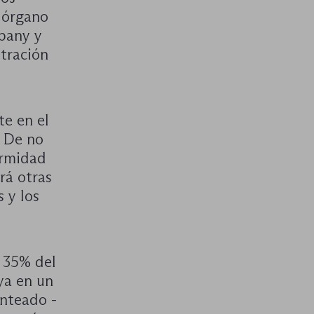
 órgano
pany y
tración
te en el
. De no
ormidad
rá otras
s y los
 35% del
 ya en un
anteado -