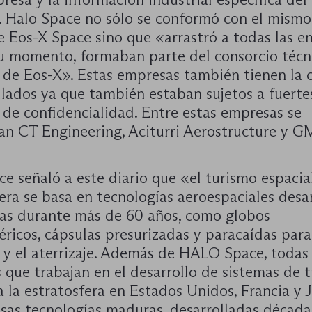
. Halo Space no sólo se conformó con el mismo
e Eos-X Space sino que «arrastró a todas las 
su momento, formaban parte del consorcio técn
 de Eos-X». Estas empresas también tienen la 
llados ya que también estaban sujetos a fuerte
 de confidencialidad. Entre estas empresas se
an CT Engineering, Aciturri Aerostructure y G
e señaló a este diario que «el turismo espacial
era se basa en tecnologías aeroespaciales desa
as durante más de 60 años, como globos
éricos, cápsulas presurizadas y paracaídas para
 y el aterrizaje. Además de HALO Space, todas 
 que trabajan en el desarrollo de sistemas de 
a la estratosfera en Estados Unidos, Francia y
esas tecnologías maduras, desarrolladas década