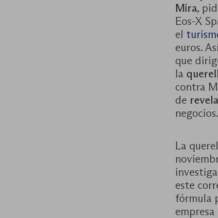
Mira
, pi
Eos-X Sp
el
turism
euros. As
que dirig
la
querel
contra M
de
revel
negocios
La quere
noviembr
investiga
este corr
fórmula 
empresa 