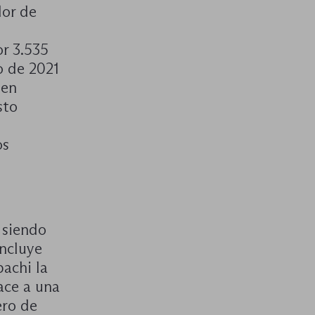
dor de
r 3.535
o de 2021
 en
sto
os
 siendo
incluye
bachi la
ace a una
ero de