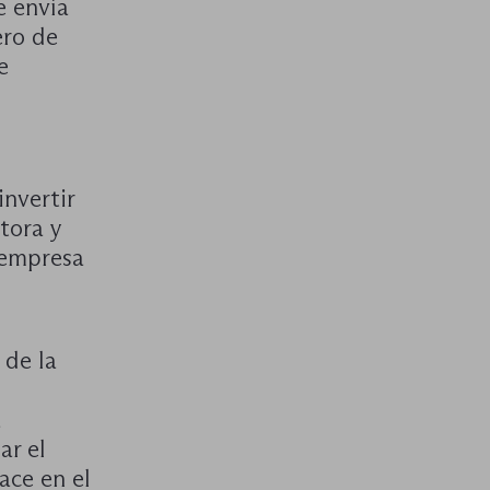
e envía
ero de
e
invertir
ltora y
a empresa
 de la
a
ar el
ace en el