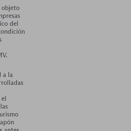
 objeto
empresas
ico del
condición
s
MV.
 a la
rrolladas
 el
las
turismo
 Japón
s antes