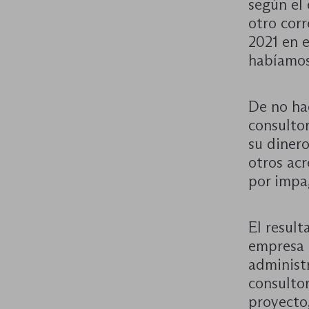
según el 
otro cor
2021 en 
habíamos
De no ha
consultor
su dinero
otros acr
por impa
El result
empresa 
administr
consultor
proyecto