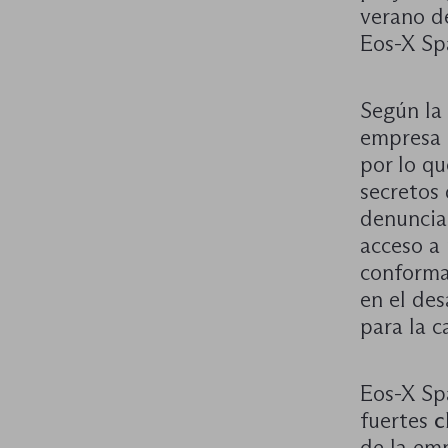
verano d
Eos-X Sp
Según la 
empresa q
por lo q
secretos
denuncia 
acceso a
conforma
en el des
para la c
Eos-X Spa
fuertes
c
de la emp