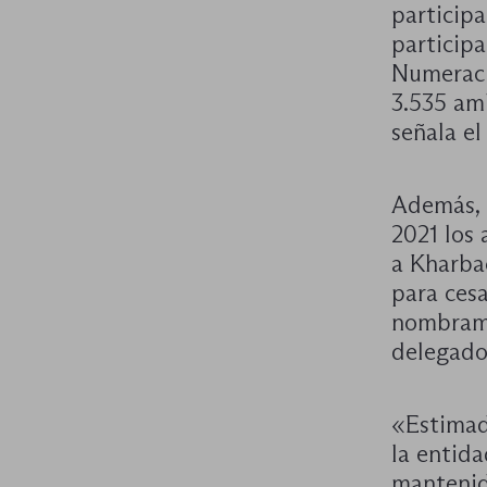
participa
participa
Numeració
3.535 amb
señala el
Además, s
2021 los 
a Kharba
para ces
nombrami
delegado
«Estimado
la entida
mantenida