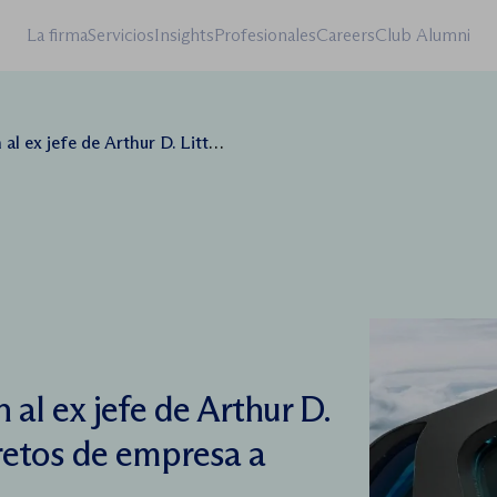
La firma
Servicios
Insights
Profesionales
Careers
Club Alumni
 Little en el robo de secretos de empresa a Eos-X Space
 al ex jefe de Arthur D.
cretos de empresa a