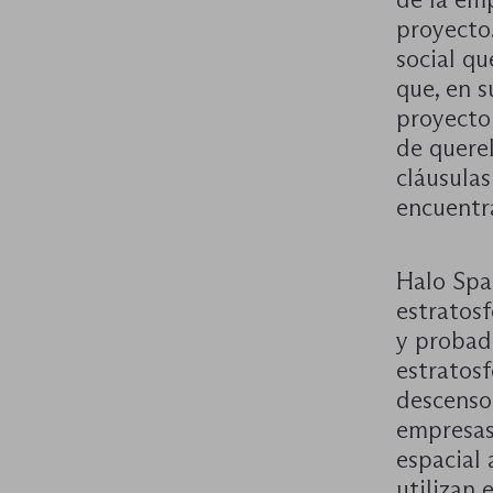
proyecto
social qu
que, en 
proyecto
de quere
cláusulas
encuentr
Halo Spac
estratosf
y probad
estratosf
descenso
empresas
espacial 
utilizan 