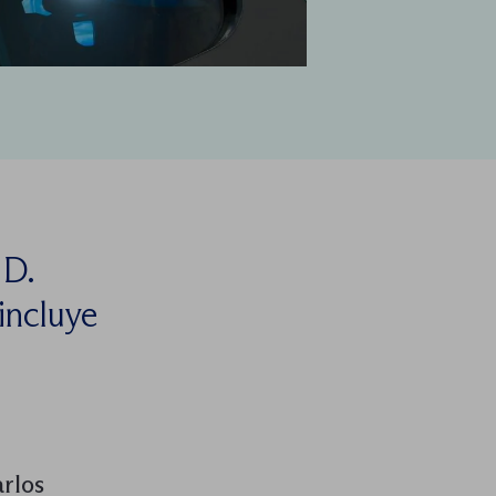
 D.
 incluye
rlos