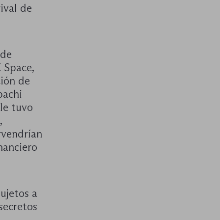
ival de
 de
X Space,
ción de
bachi
le tuvo
,
rvendrían
inanciero
ujetos a
secretos