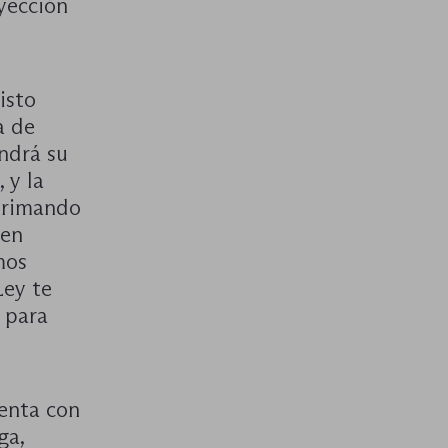
yección
isto
a de
ndrá su
 y la
 primando
 en
mos
Ley te
e para
enta con
ga,