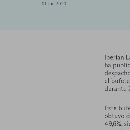
01 Jun 2020
Iberian L
ha publi
despacho
el bufet
durante 
Este bufe
obtuvo d
49,6%, s