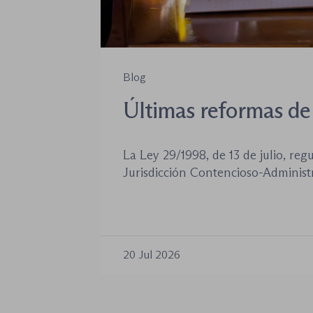
Blog
Últimas reformas de 
jurisdicción conteni
La Ley 29/1998, de 13 de julio, reg
administrativa
Jurisdicción Contencioso-Administr
siendo la norma procesal básica d
jurisdiccional. Las reformas aproba
años no han desplazado su posición
introducido cambios relevantes tan
20 Jul 2026
de los procedimientos como en la 
órganos […]