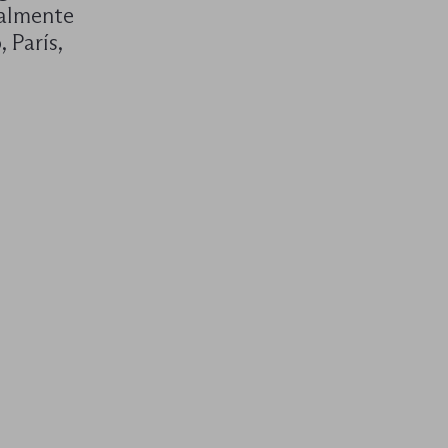
nalmente
 París,