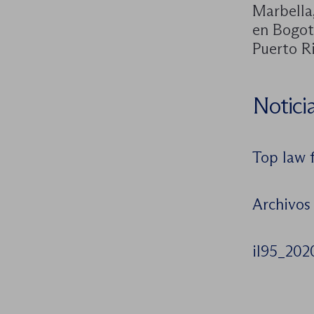
Marbella
en Bogot
Puerto Ri
Notici
Top law f
Archivos
il95_202