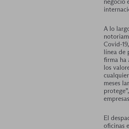
negocio 
internaci
A lo lar
notoriam
Covid-19,
línea de 
firma ha
los valo
cualquier
meses lan
protege”,
empresas 
El despa
oficinas