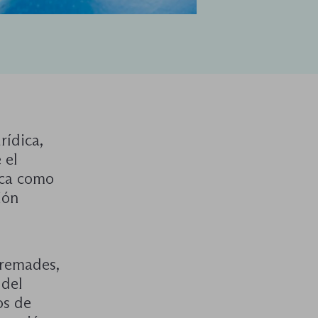
rídica,
 el
aca como
ión
Cremades,
 del
os de