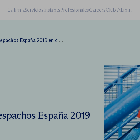
La firma
Servicios
Insights
Profesionales
Careers
Club Alumni
pachos España 2019 en cifras
espachos España 2019