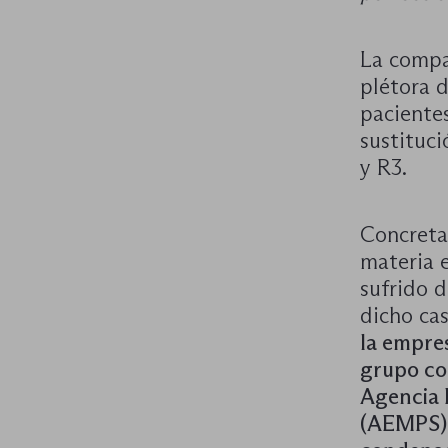
La comp
plétora 
pacientes
sustituci
y R3.
Concretam
materia 
sufrido 
dicho ca
la empre
grupo co
Agencia 
(AEMPS),