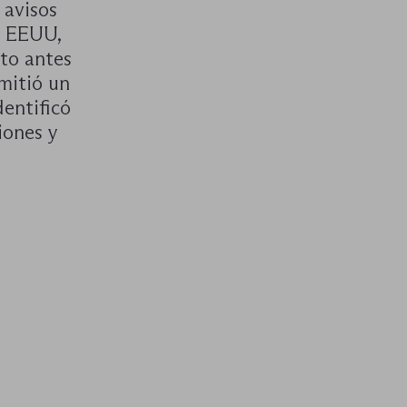
 avisos
n EEUU,
sto antes
mitió un
dentificó
iones y