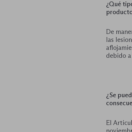
¿Qué tip
product
De manera
las lesio
aflojamie
debido a
¿Se pued
consecue
El Articu
noviembr