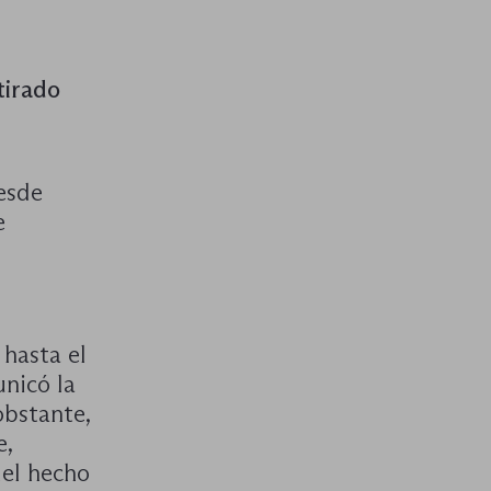
tirado
esde
e
hasta el
unicó la
obstante,
e,
del hecho