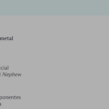
-metal
cial
& Nephew
mponentes
a