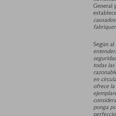
General 
establec
causados 
fabriquen
Según al 
entender
seguridad
todas las
razonabl
en circul
ofrece l
ejemplare
considera
ponga po
perfeccio