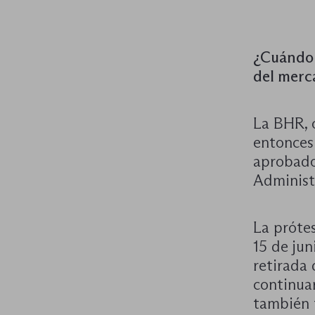
¿Cuándo 
del merc
La BHR, 
entonces
aprobado
Administ
La próte
15 de jun
retirada
continuar
también f