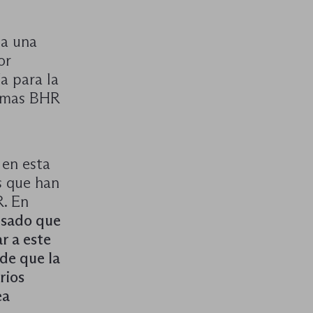
 a una
or
a para la
temas BHR
 en esta
s que han
R. En
resado que
r a este
de que la
rios
ea