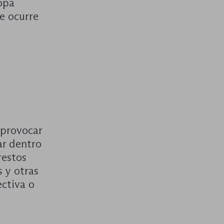
opa
ue ocurre
 provocar
ar dentro
restos
s y otras
ectiva o