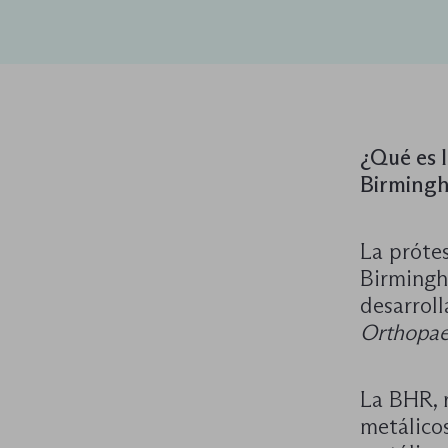
¿Qué es l
Birming
La prótes
Birmingh
desarrol
Orthopae
La BHR, 
metálico