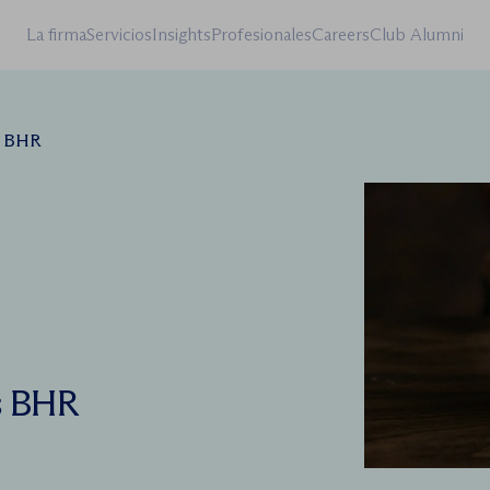
La firma
Servicios
Insights
Profesionales
Careers
Club Alumni
s BHR
s BHR