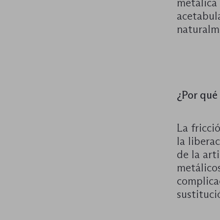
metálica
acetabula
naturalm
¿Por qué 
La fricc
la liber
de la art
metálicos
complicac
sustituci