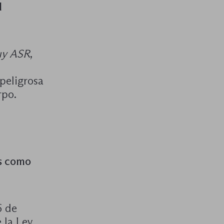
l
y ASR
,
 peligrosa
rpo.
os como
6 de
 la Ley