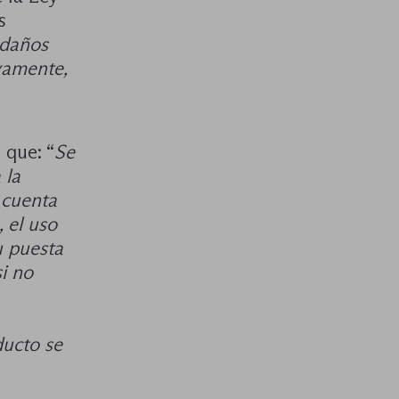
s
 daños
vamente,
 que: “
Se
 la
 cuenta
, el uso
u puesta
i no
ducto se