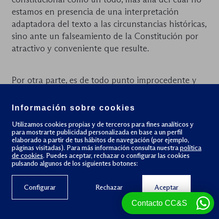
estamos en presencia de una interpretación
adaptadora del texto a las circunstancias históricas,
sino ante un falseamiento de la Constitución por
atractivo y conveniente que resulte.
Por otra parte, es de todo punto improcedente y
desleal intentar la reforma de la Constitución
mediante una modificación de Estatutos de
Información sobre cookies
Autonomía, como sucedió con el llamado
Plan
Utilizamos cookies propias y de terceros para fines analíticos y
Ibarretxe:
siendo como era materialmente
para mostrarte publicidad personalizada en base a un perfil
elaborado a partir de tus hábitos de navegación (por ejemplo,
inconstitucional, más pareció un desafío
páginas visitadas). Para más información consulta nuestra
política
nacionalista-soberanista-secesionista que había
de cookies
. Puedes aceptar, rechazar o configurar las cookies
pulsando algunos de los siguientes botones:
que leer en clave política y no jurídica. También ha
ocurrido con no pocos pasajes del Estatuto catalán
Configurar
Rechazar
Aceptar
de 2006
Contacto CC&S