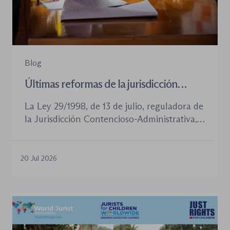
Blog
Últimas reformas de la jurisdicción
contenioso-administrativa
La Ley 29/1998, de 13 de julio, reguladora de
la Jurisdicción Contencioso-Administrativa,
continúa siendo la norma procesal básica de
este orden jurisdiccional. Las reformas
aprobadas en los últimos años no han
20 Jul 2026
desplazado su posición central, pero sí han
introducido cambios relevantes tanto en la
tramitación de los procedimientos como en
la organización de los órganos […]