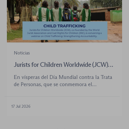
Noticias
Jurists for Children Worldwide (JCW)
celebra un seminario web internacional
En vísperas del Día Mundial contra la Trata
para combatir la trata de menores y
de Personas, que se conmemora el
defender el Estado de Derecho
próximo 30 de julio, la plataforma Jurists for
Children Worldwide (JCW), cofundada por
la World Jurist Association (WJA) y Just
17 Jul 2026
Rights for Children (JRC), celebrará el
próximo jueves 23 de julio de 2026 el
seminario web internacional «Trata de