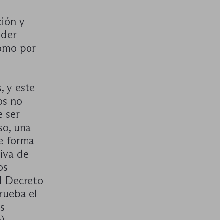
ción y
oder
omo por
, y este
os no
e ser
so, una
de forma
iva de
os
al Decreto
rueba el
os