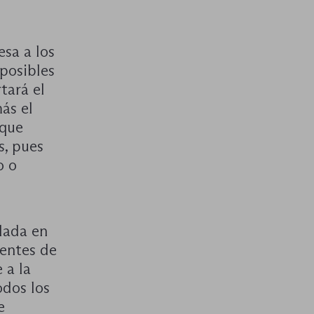
esa a los
 posibles
tará el
ás el
 que
s, pues
o o
ulada en
gentes de
 a la
odos los
e