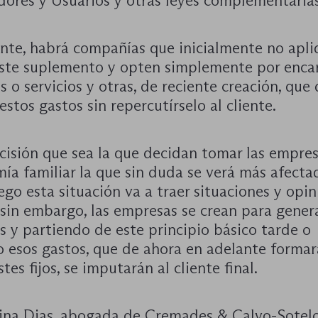
ores y Usuarios y otras leyes complementarias
nte, habrá compañías que inicialmente no apli
este suplemento y opten simplemente por encar
 o servicios y otras, de reciente creación, que
estos gastos sin repercutírselo al cliente.
cisión que sea la que decidan tomar las empres
ía familiar la que sin duda se verá más afecta
go esta situación va a traer situaciones y opi
 sin embargo, las empresas se crean para gener
s y partiendo de este principio básico tarde o
 esos gastos, que de ahora en adelante formar
stes fijos, se imputarán al cliente final.
rina Dias, abogada de Cremades & Calvo-Sotel