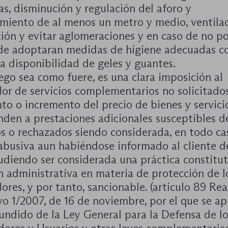
as, disminución y regulación del aforo y
amiento de al menos un metro y medio, ventila
ción y evitar aglomeraciones y en caso de no p
 de adoptaran medidas de higiene adecuadas c
a disponibilidad de geles y guantes.
go sea como fuere, es una clara imposición al
or de servicios complementarios no solicitados
to o incremento del precio de bienes y servici
den a prestaciones adicionales susceptibles d
s o rechazados siendo considerada, en todo ca
 abusiva aun habiéndose informado al cliente 
udiendo ser considerada una práctica constitut
n administrativa en materia de protección de l
res, y por tanto, sancionable. (artículo 89 Re
vo 1/2007, de 16 de noviembre, por el que se ap
undido de la Ley General para la Defensa de l