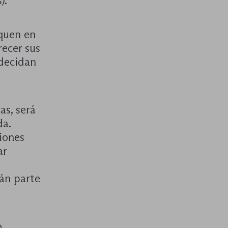
).
quen en
ecer sus
 decidan
as, será
da.
niones
ar
án parte
o