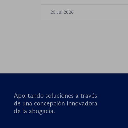
años no han desplazado su posición
introducido cambios relevantes tan
20 Jul 2026
de los procedimientos como en la 
órganos […]
Aportando soluciones a través
de una concepción innovadora
de la abogacía.