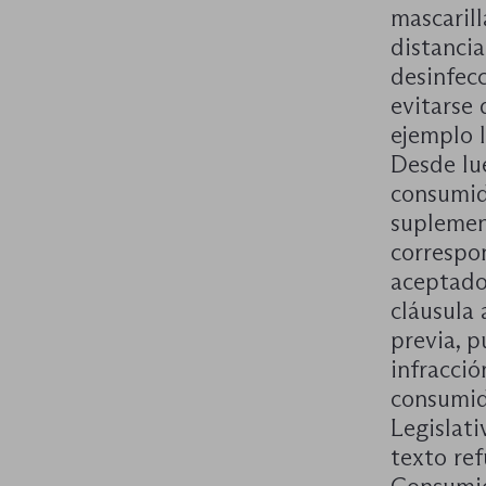
mascarill
distanci
desinfec
evitarse
ejemplo l
Desde lue
consumid
suplemen
correspon
aceptado
cláusula
previa, p
infracció
consumido
Legislati
texto ref