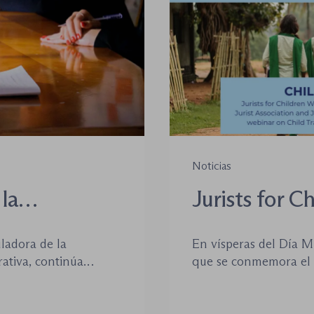
Noticias
la
Jurists for C
oso-
(JCW) celebr
uladora de la
En vísperas del Día M
internacional
ativa, continúa
que se conmemora el p
trata de meno
e este orden
plataforma Jurists fo
das en los últimos
cofundada por la World
Estado de D