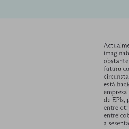
Actualme
imaginab
obstante,
futuro c
circunsta
está haci
empresa 
de EPIs, 
entre ot
entre cob
a sesenta