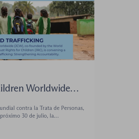
hildren Worldwide
a un seminario web
undial contra la Trata de Personas,
 para combatir la
róximo 30 de julio, la
res y defender el
r Children Worldwide (JCW),
 Jurist Association (WJA) y Just
erecho