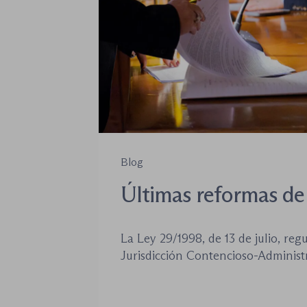
Blog
Últimas reformas de 
jurisdicción conteni
La Ley 29/1998, de 13 de julio, reg
administrativa
Jurisdicción Contencioso-Administr
siendo la norma procesal básica d
jurisdiccional. Las reformas aproba