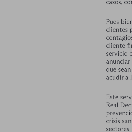
casos, c
Pues bien
clientes 
contagios
cliente f
servicio
anunciar 
que sean 
acudir a 
Este serv
Real Dec
prevenció
crisis sa
sectores