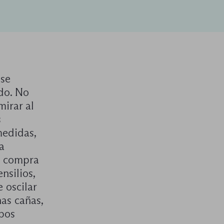
 se
do. No
irar al
s
medidas,
a
a compra
nsilios,
 oscilar
nas cañas,
mbos