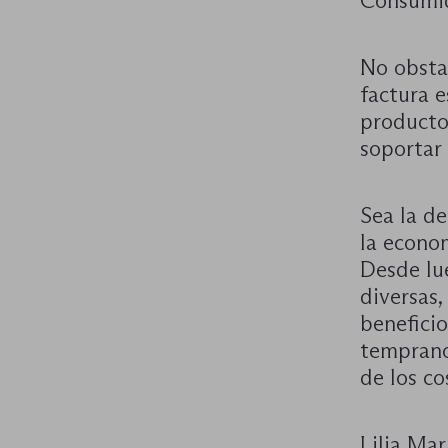
Consumid
No obsta
factura 
productos
soportar 
Sea la de
la econom
Desde lue
diversas,
beneficio
temprano
de los co
Lilia Ma