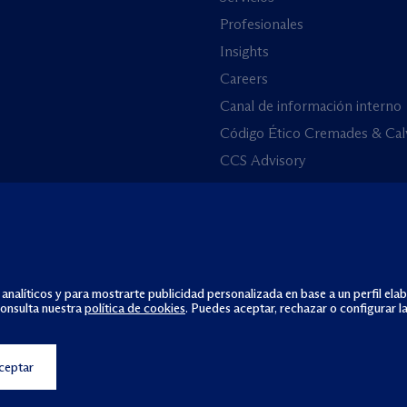
Profesionales
Insights
Careers
Canal de información interno
Código Ético Cremades & Cal
CCS Advisory
 analíticos y para mostrarte publicidad personalizada en base a un perfil ela
consulta nuestra
política de cookies
. Puedes aceptar, rechazar o configurar l
ceptar