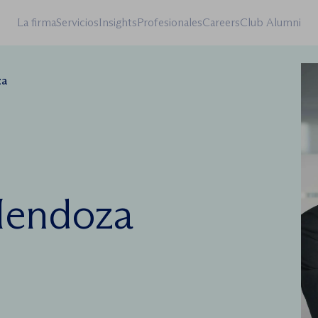
La firma
Servicios
Insights
Profesionales
Careers
Club Alumni
za
Mendoza