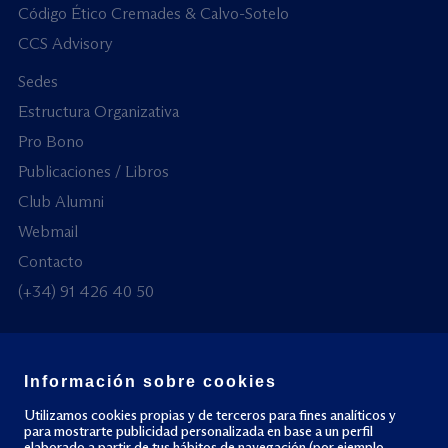
Código Ético Cremades & Calvo-Sotelo
CCS Advisory
Sedes
Estructura Organizativa
Pro Bono
Publicaciones / Libros
Club Alumni
Webmail
Contacto
(+34) 91 426 40 50
Información sobre cookies
© Todos los derechos reservados
Utilizamos cookies propias y de terceros para fines analíticos y
para mostrarte publicidad personalizada en base a un perfil
elaborado a partir de tus hábitos de navegación (por ejemplo,
Política de privacidad
Política de cookies