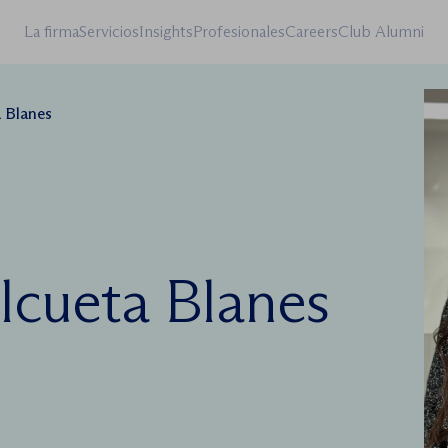
La firma
Servicios
Insights
Profesionales
Careers
Club Alumni
 Blanes
lcueta Blanes