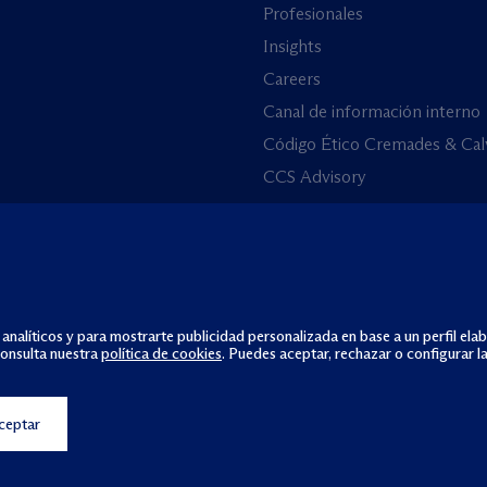
Profesionales
Insights
Careers
Canal de información interno
Código Ético Cremades & Cal
CCS Advisory
 analíticos y para mostrarte publicidad personalizada en base a un perfil ela
consulta nuestra
política de cookies
. Puedes aceptar, rechazar o configurar l
ceptar
Política de cookies