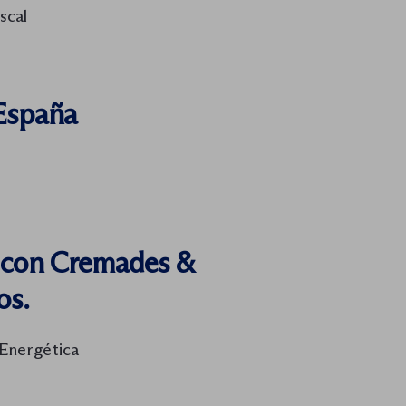
scal
 España
 con Cremades &
os.
 Energética