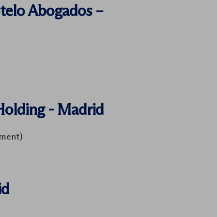
telo Abogados –
olding - Madrid
tment)
id