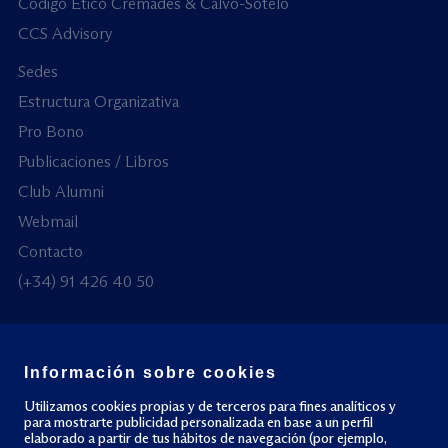
Código Ético Cremades & Calvo-Sotelo
CCS Advisory
Sedes
Estructura Organizativa
Pro Bono
Publicaciones / Libros
Club Alumni
Webmail
Contacto
(+34) 91 426 40 50
Información sobre cookies
© Todos los derechos reservados
Utilizamos cookies propias y de terceros para fines analíticos y
para mostrarte publicidad personalizada en base a un perfil
elaborado a partir de tus hábitos de navegación (por ejemplo,
Política de privacidad
Política de cookies