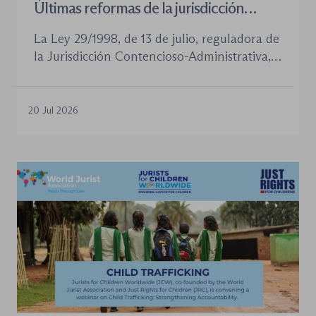
Últimas reformas de la jurisdicción
contenioso-administrativa
La Ley 29/1998, de 13 de julio, reguladora de
la Jurisdicción Contencioso-Administrativa,
continúa siendo la norma procesal básica de
este orden jurisdiccional. Las reformas
aprobadas en los últimos años no han
20 Jul 2026
desplazado su posición central, pero sí han
introducido cambios relevantes tanto en la
tramitación de los procedimientos como en
la organización de los órganos […]