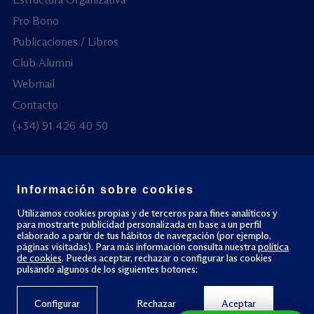
Pro Bono
Publicaciones / Libros
Club Alumni
Webmail
Contacto
(+34) 91 426 40 50
Información sobre cookies
© Todos los derechos reservados
Utilizamos cookies propias y de terceros para fines analíticos y
para mostrarte publicidad personalizada en base a un perfil
elaborado a partir de tus hábitos de navegación (por ejemplo,
Política de privacidad
Política de cookies
páginas visitadas). Para más información consulta nuestra
política
de cookies
. Puedes aceptar, rechazar o configurar las cookies
pulsando algunos de los siguientes botones:
Configurar
Rechazar
Aceptar