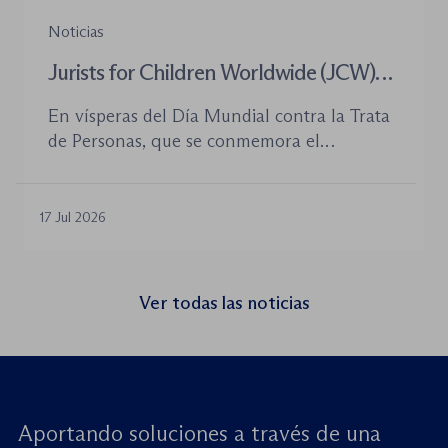
Noticias
Jurists for Children Worldwide (JCW)
celebra un seminario web internacional
En vísperas del Día Mundial contra la Trata
para combatir la trata de menores y
de Personas, que se conmemora el
defender el Estado de Derecho
próximo 30 de julio, la plataforma Jurists for
Children Worldwide (JCW), cofundada por
la World Jurist Association (WJA) y Just
17 Jul 2026
Rights for Children (JRC), celebrará el
próximo jueves 23 de julio de 2026 el
seminario web internacional «Trata de
Ver todas las noticias
menores: reforzando la rendición de
cuentas». Este encuentro virtual de alto […]
Aportando soluciones a través de una