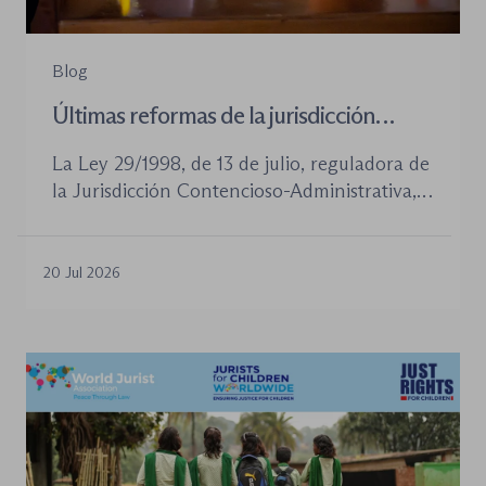
Blog
Últimas reformas de la jurisdicción
contenioso-administrativa
La Ley 29/1998, de 13 de julio, reguladora de
la Jurisdicción Contencioso-Administrativa,
continúa siendo la norma procesal básica de
este orden jurisdiccional. Las reformas
aprobadas en los últimos años no han
20 Jul 2026
desplazado su posición central, pero sí han
introducido cambios relevantes tanto en la
tramitación de los procedimientos como en
la organización de los órganos […]