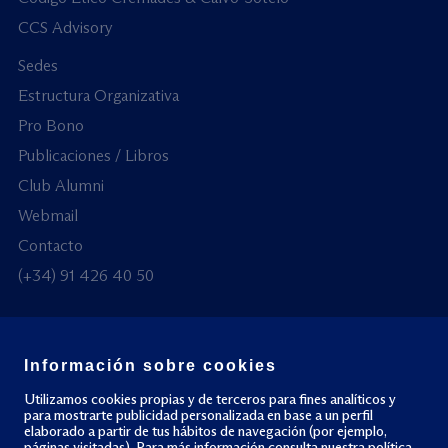
CCS Advisory
Sedes
Estructura Organizativa
Pro Bono
Publicaciones / Libros
Club Alumni
Webmail
Contacto
(+34) 91 426 40 50
Información sobre cookies
© Todos los derechos reservados
Utilizamos cookies propias y de terceros para fines analíticos y
para mostrarte publicidad personalizada en base a un perfil
elaborado a partir de tus hábitos de navegación (por ejemplo,
Política de privacidad
Política de cookies
páginas visitadas). Para más información consulta nuestra
política