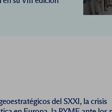
 en su VIII edición
geoestratégicos del SXXI, la crisis
tica en Europa, la PYME ante los 