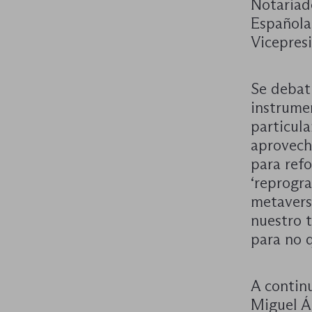
Notariado
Española
Vicepres
Se debati
instrume
particula
aprovech
para refo
‘reprogr
metavers
nuestro t
para no q
A contin
Miguel Á