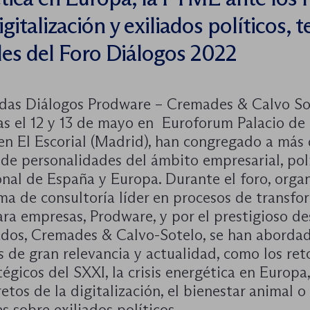
igitalización y exiliados políticos, 
les del Foro Diálogos 2022
adas Diálogos Prodware – Cremades & Calvo So
as el 12 y 13 de mayo en Euroforum Palacio de 
 en El Escorial (Madrid), han congregado a más
de personalidades del ámbito empresarial, polí
onal de España y Europa. Durante el foro, orga
rma de consultoría líder en procesos de transf
ara empresas, Prodware, y por el prestigioso d
dos, Cremades & Calvo-Sotelo, se han aborda
 de gran relevancia y actualidad, como los ret
égicos del SXXI, la crisis energética en Europ
retos de la digitalización, el bienestar animal o
s sobre exiliados políticos.