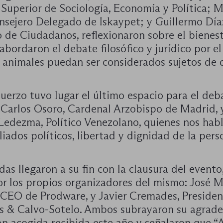
 Superior de Sociología, Economía y Política; 
nsejero Delegado de Iskaypet; y Guillermo Día
 de Ciudadanos, reflexionaron sobre el bienes
abordaron el debate filosófico y jurídico por e
s animales puedan ser considerados sujetos de 
uerzo tuvo lugar el último espacio para el deb
Carlos Osoro, Cardenal Arzobispo de Madrid, 
Ledezma, Político Venezolano, quienes nos hab
liados políticos, libertad y dignidad de la pers
das llegaron a su fin con la clausura del evento
or los propios organizadores del mismo: José M
 CEO de Prodware, y Javier Cremades, Presiden
 & Calvo-Sotelo. Ambos subrayaron su agrade
an acogida recibida este año y señalaron que “