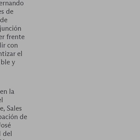
Fernando
es de
 de
junción
er frente
ir con
tizar el
ible y
en la
el
e, Sales
pación de
José
 del