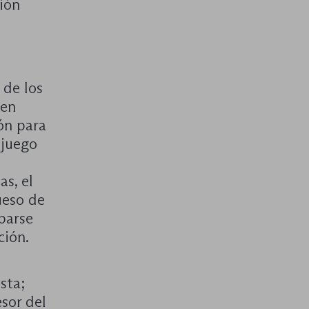
ión
 de los
 en
ón para
 juego
s, el
ueso de
iparse
ción.
sta;
sor del