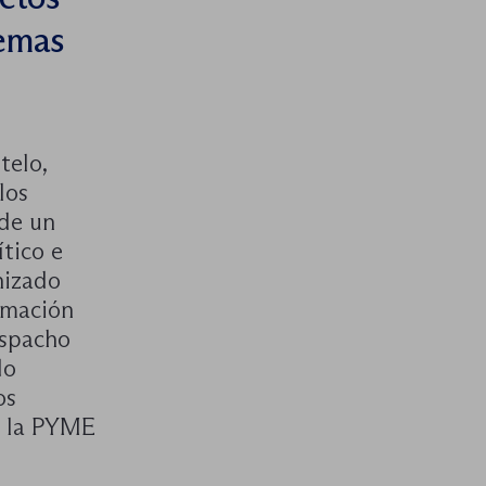
temas
telo,
los
 de un
tico e
nizado
ormación
espacho
do
os
a, la PYME