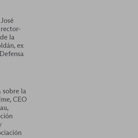
 José
rector-
de la
ldán, ex
 Defensa
a sobre la
elme, CEO
au,
ición
y
ciación