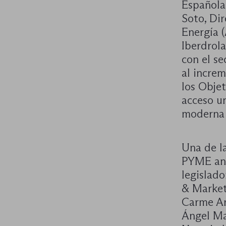
Española
Soto, Di
Energía (
Iberdrola
con el se
al increm
los Objet
acceso un
moderna 
Una de la
PYME ante
legislado
& Market
Carme Art
Ángel Ma