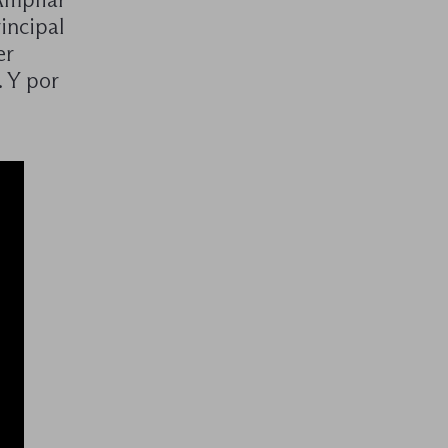
incipal
er
. Y por