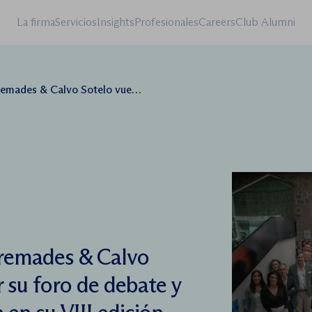
La firma
Servicios
Insights
Profesionales
Careers
Club Alumni
rar su foro de debate y plataforma de reflexión en su VIII edición
remades & Calvo
r su foro de debate y