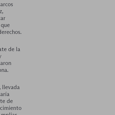
Marcos
z,
tar
l que
derechos.
ate de la
y
laron
ona.
, llevada
aría
te de
cimiento
Ampliar