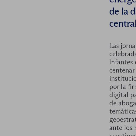
de la d
centra
Las jorn
celebrad
Infantes
centenar 
instituci
por la fi
digital p
de aboga
temáticas
geoestrat
ante los 
cuestione