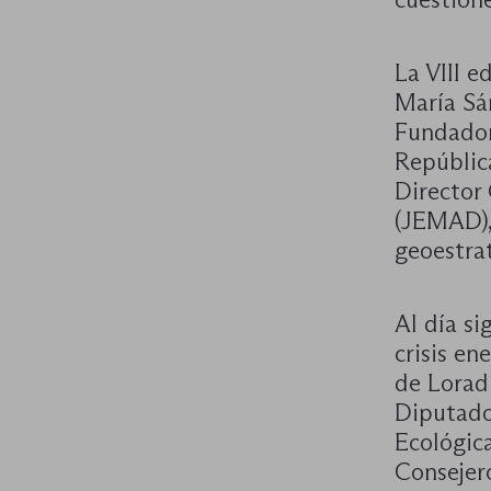
La VIII e
María Sá
Fundador
Repúblic
Director
(JEMAD),
geoestra
Al día si
crisis e
de Lorad
Diputado
Ecológic
Consejer