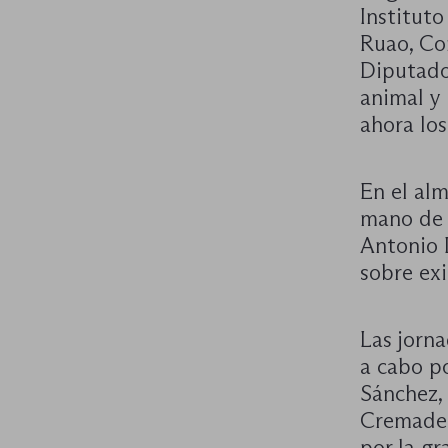
Instituto
Ruao, Co
Diputado
animal y 
ahora lo
En el alm
mano de 
Antonio 
sobre exi
Las jorna
a cabo p
Sánchez,
Cremades
por la gr