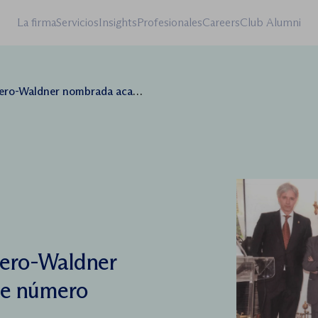
La firma
Servicios
Insights
Profesionales
Careers
Club Alumni
ldner nombrada académica de número
rero-Waldner
de número