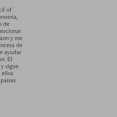
il of
onomía,
o de
mocionar
mann y me
incesa de
de ayudar
r. El
 y sigue
 ellos
 países