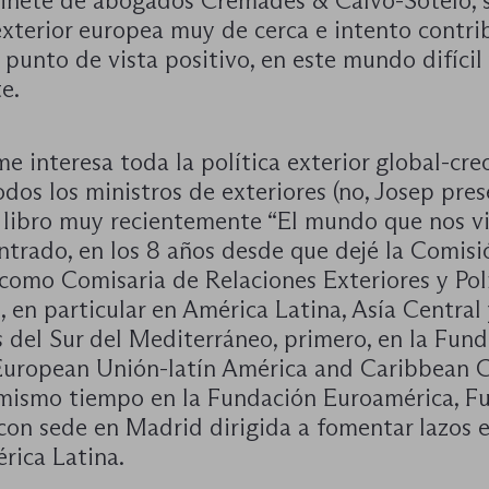
binete de abogados Cremades & Calvo-Sotelo, s
exterior europea muy de cerca e intento contri
punto de vista positivo, en este mundo difícil
e.
 interesa toda la política exterior global-cre
odos los ministros de exteriores (no, Josep pre
 libro muy recientemente “El mundo que nos vi
ntrado, en los 8 años desde que dejé la Comisi
como Comisaria de Relaciones Exteriores y Pol
 en particular en América Latina, Asía Central 
s del Sur del Mediterráneo, primero, en la Fun
European Unión-latín América and Caribbean C
l mismo tiempo en la Fundación Euroamérica, F
con sede en Madrid dirigida a fomentar lazos e
rica Latina.