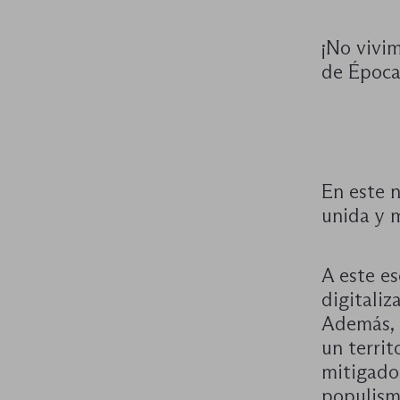
¡No vivi
de Época
En este 
unida y m
A este es
digitaliz
Además, 
un territ
mitigado
populism