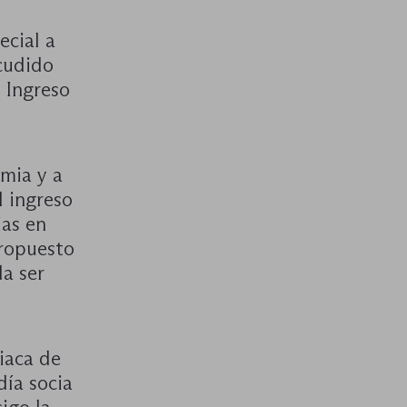
ecial a
cudido
 Ingreso
emia y a
l ingreso
ias en
propuesto
a ser
iaca de
día socia