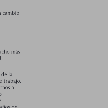
n cambio
mucho más
!
 de la
e trabajo.
rnos a
o
e
 años de