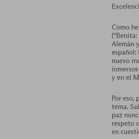
Excelenci
Como he 
(“Benita
Alemán y
español:
nuevo mu
inmersos
y en el 
Por eso,
tema. Sa
paz nunc
respeto 
en cuesti