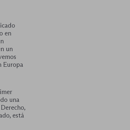
licado
o en
en
en un
 vemos
n Europa
imer
ído una
 Derecho,
do, está