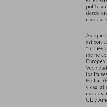
en el ga
política 
desde un 
cambiant
Aunque me
así con t
tu nuevo
me he ce
Europea 
Vecindad,
los Paíse
Eu-Lac (
y casi a
europea 
UE y Amé