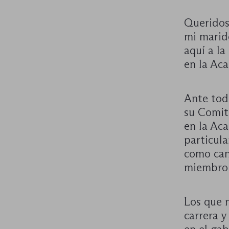
Queridos
mi marid
aquí a l
en la Ac
Ante todo
su Comité
en la Aca
particul
como can
miembro d
Los que 
carrera y