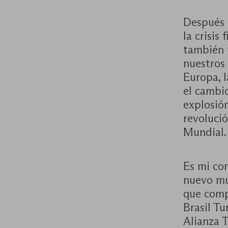
Después d
la crisis
también 
nuestros 
Europa, l
el cambio
explosión
revolució
Mundial.
Es mi co
nuevo mu
que comp
Brasil Tu
Alianza T