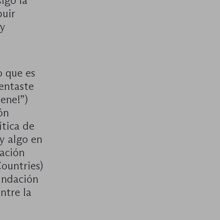
igo la
buir
 y
o que es
sentaste
ene!”)
ón
ítica de
y algo en
dación
ountries)
undación
ntre la