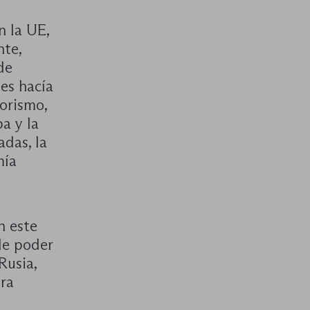
n la UE,
nte,
de
nes hacía
rorismo,
a y la
adas, la
mía
n este
de poder
Rusia,
tra