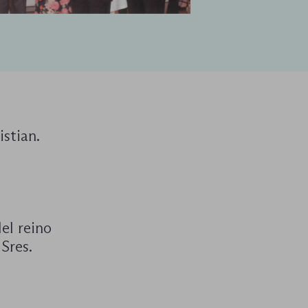
stian.
el reino
Sres.