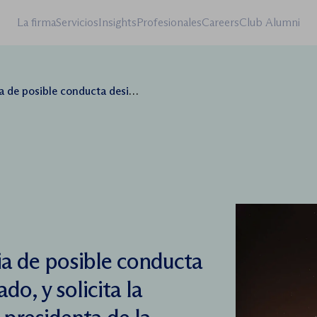
La firma
Servicios
Insights
Profesionales
Careers
Club Alumni
rcado, y solicita la dimisión inmedita de la presidenta de la compañía
a de posible conducta
o, y solicita la