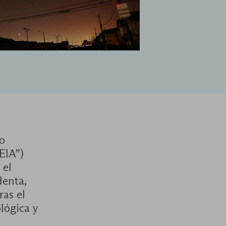
jo
EIA”)
 el
denta,
as el
lógica y