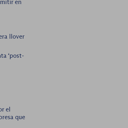
mitir en
ra llover
ta ‘post-
r el
mpresa que