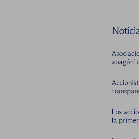
Notici
Asociacio
apagón’ 
Accionist
transpar
Los accio
la primer