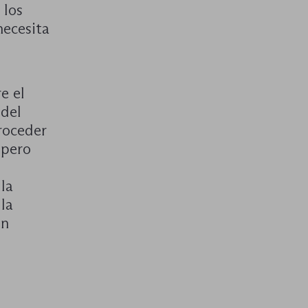
 los
necesita
e el
 del
roceder
 pero
la
la
ón