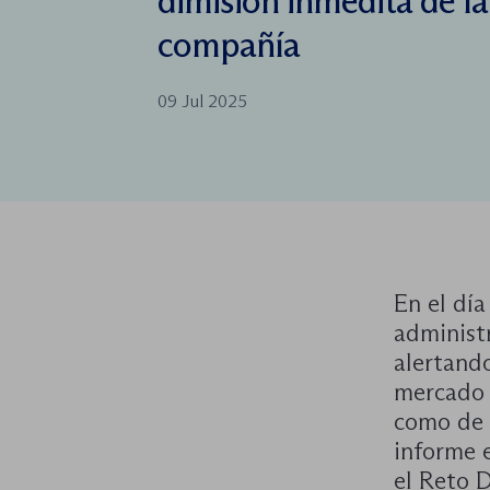
dimisión inmedita de la
compañía
09 Jul 2025
En el dí
administ
alertand
mercado l
como de 
informe e
el Reto D