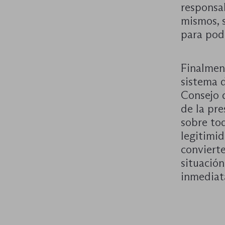
responsab
mismos, 
para pod
Finalmen
sistema 
Consejo d
de la pre
sobre to
legitimid
conviert
situació
inmediat