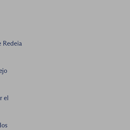
e Redeia
ejo
r el
los