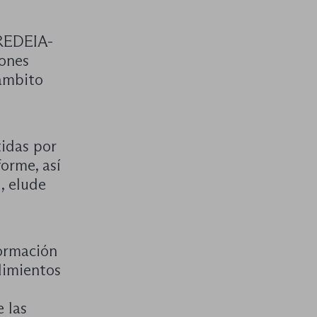
 REDEIA-
iones
 ámbito
tidas por
orme, así
, elude
formación
limientos
 las