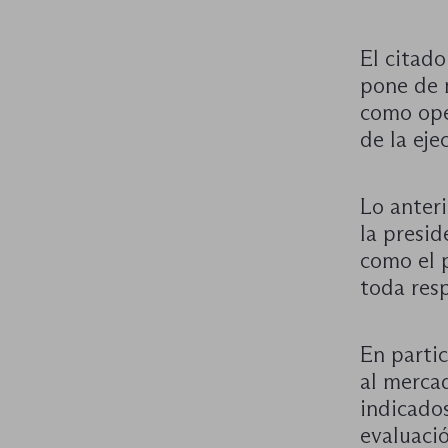
El citad
pone de 
como ope
de la eje
Lo anteri
la presid
como el p
toda res
En partic
al merca
indicados
evaluació