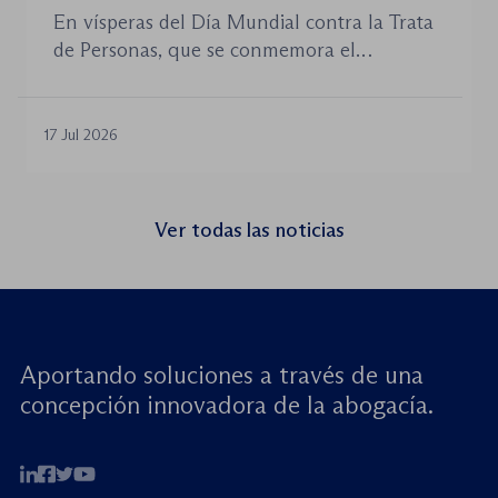
celebra un seminario web internacional
En vísperas del Día Mundial contra la Trata
para combatir la trata de menores y
de Personas, que se conmemora el
defender el Estado de Derecho
próximo 30 de julio, la plataforma Jurists for
Children Worldwide (JCW), cofundada por
la World Jurist Association (WJA) y Just
17 Jul 2026
Rights for Children (JRC), celebrará el
próximo jueves 23 de julio de 2026 el
seminario web internacional «Trata de
Ver todas las noticias
menores: reforzando la rendición de
cuentas». Este encuentro virtual de alto […]
Aportando soluciones a través de una
concepción innovadora de la abogacía.