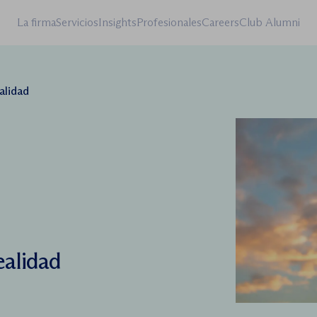
La firma
Servicios
Insights
Profesionales
Careers
Club Alumni
alidad
ealidad