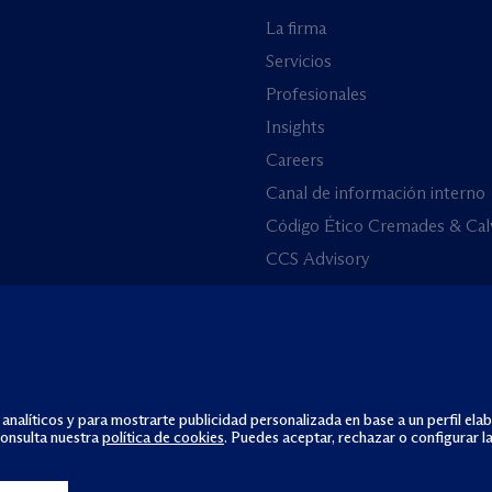
La firma
Servicios
Profesionales
Insights
Careers
Canal de información interno
Código Ético Cremades & Cal
CCS Advisory
 analíticos y para mostrarte publicidad personalizada en base a un perfil ela
consulta nuestra
política de cookies
. Puedes aceptar, rechazar o configurar l