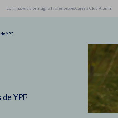
La firma
Servicios
Insights
Profesionales
Careers
Club Alumni
 de YPF
s de YPF