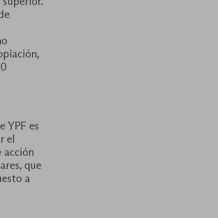
 superior.
 de
no
opiación,
00
de YPF es
r el
e acción
ares, que
uesto a