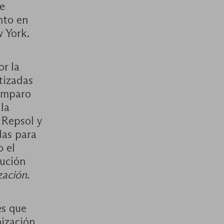
e
nto en
ew York.
or la
tizadas
 amparo
 la
 Repsol y
das para
o el
tución
zación
.
es que
nización