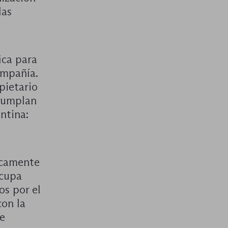
las
ica para
ompañía.
pietario
 cumplan
ntina:
dicamente
ocupa
os por el
on la
de