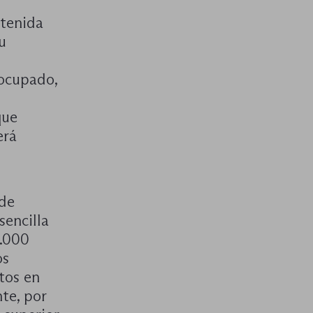
ntenida
u
 ocupado,
que
erá
 de
sencilla
1.000
os
tos en
te, por