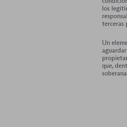
condición
los legí
responsab
terceras 
Un elemen
aguardar
propieta
que, dent
soberana