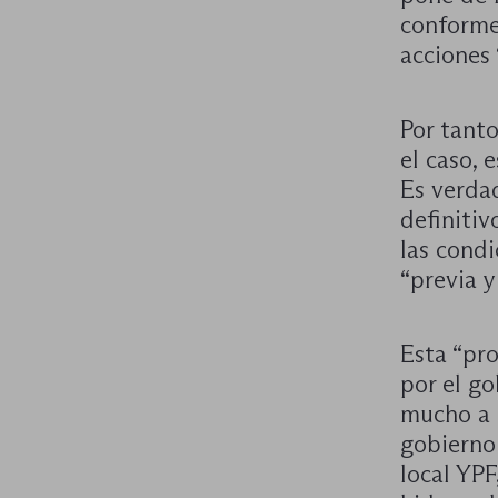
conforme
acciones
Por tanto
el caso, 
Es verda
definitiv
las cond
“previa y
Esta “pro
por el g
mucho a l
gobierno
local YPF