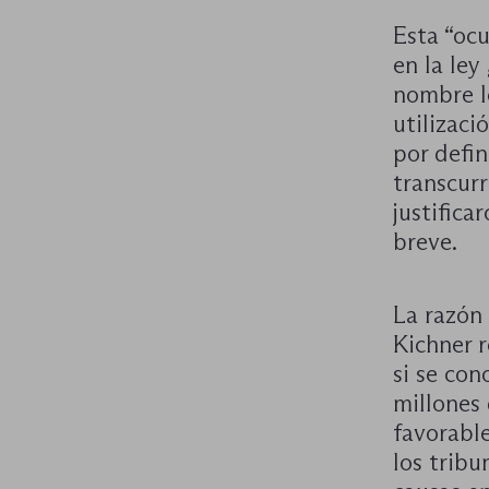
Esta “oc
en la ley
nombre lo
utilizaci
por defin
transcur
justifica
breve.
La razón 
Kichner r
si se co
millones
favorabl
los tribu