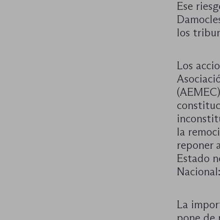
Ese ries
Damocles
los tribu
Los accio
Asociaci
(AEMEC),
constituc
inconstit
la remoc
reponer a
Estado n
Nacional
La impor
pone de 