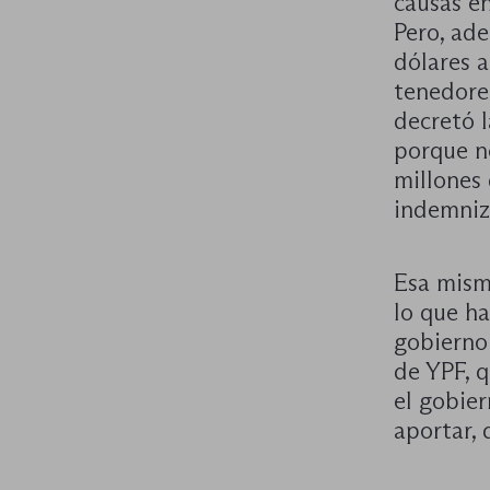
causas en
Pero, ad
dólares a
tenedore
decretó l
porque no
millones 
indemniz
Esa mism
lo que ha
gobierno 
de YPF, q
el gobier
aportar, 