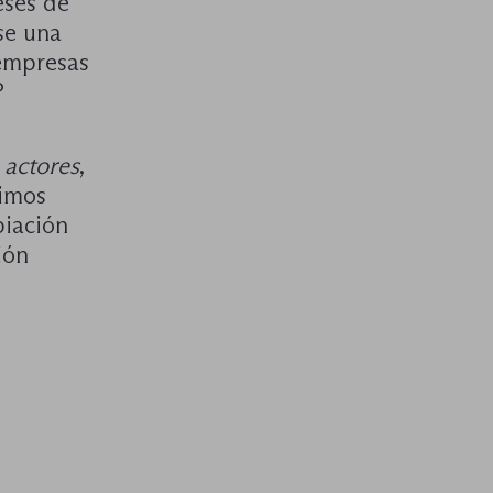
eses de
se una
 empresas
?
 actores
,
timos
piación
ión