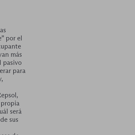
las
” por el
cupante
ayan más
l pasivo
erar para
,
epsol,
 propia
uál será
 de sus