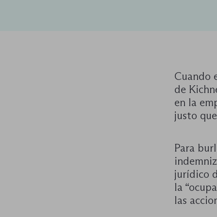
Cuando e
de Kichne
en la emp
justo que
Para burl
indemniza
jurídico 
la “ocup
las accio