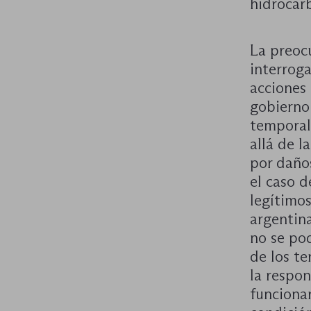
hidrocarb
La preoc
interroga
acciones
gobierno
temporal
allá de l
por daños
el caso d
legítimo
argentin
no se pod
de los t
la respon
funcionar