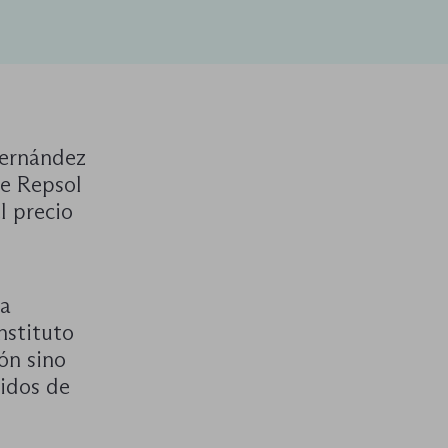
Fernández
de Repsol
l precio
la
nstituto
ón sino
idos de