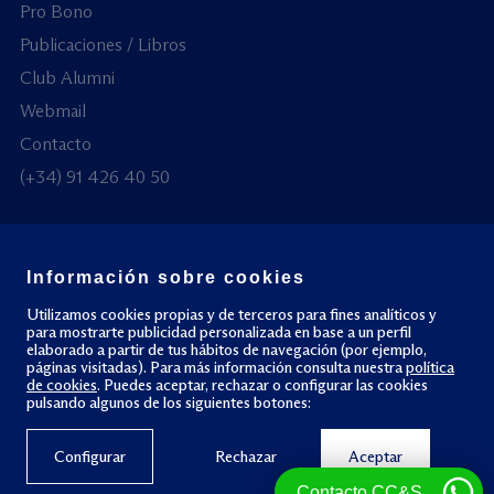
Pro Bono
Publicaciones / Libros
Club Alumni
Webmail
Contacto
(+34) 91 426 40 50
Información sobre cookies
© Todos los derechos reservados
Utilizamos cookies propias y de terceros para fines analíticos y
para mostrarte publicidad personalizada en base a un perfil
elaborado a partir de tus hábitos de navegación (por ejemplo,
Política de privacidad
Política de cookies
páginas visitadas). Para más información consulta nuestra
política
de cookies
. Puedes aceptar, rechazar o configurar las cookies
pulsando algunos de los siguientes botones:
Configurar
Rechazar
Aceptar
Contacto CC&S