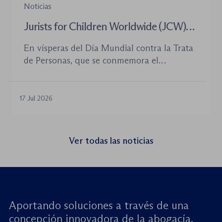
Noticias
Jurists for Children Worldwide (JCW)
celebra un seminario web internacional
En vísperas del Día Mundial contra la Trata
para combatir la trata de menores y
de Personas, que se conmemora el
defender el Estado de Derecho
próximo 30 de julio, la plataforma Jurists for
Children Worldwide (JCW), cofundada por
la World Jurist Association (WJA) y Just
17 Jul 2026
Rights for Children (JRC), celebrará el
próximo jueves 23 de julio de 2026 el
seminario web internacional «Trata de
Ver todas las noticias
menores: reforzando la rendición de
cuentas». Este encuentro virtual de alto […]
Aportando soluciones a través de una
concepción innovadora de la abogacía.