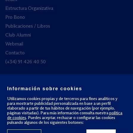
Estructura Organizativa
Pro Bono
Publicaciones / Libros
Club Alumni
Webmail
Contacto
(+34) 91 426 40 50
Información sobre cookies
© Todos los derechos reservados
Utilizamos cookies propias y de terceros para fines analíticos y
para mostrarte publicidad personalizada en base a un perfil
elaborado a partir de tus hábitos de navegación (por ejemplo,
Política de privacidad
Política de cookies
páginas visitadas). Para más información consulta nuestra
política
de cookies
. Puedes aceptar, rechazar o configurar las cookies
pulsando algunos de los siguientes botones: