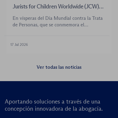
Jurists for Children Worldwide (JCW)
celebra un seminario web internacional
En vísperas del Día Mundial contra la Trata
para combatir la trata de menores y
de Personas, que se conmemora el
defender el Estado de Derecho
próximo 30 de julio, la plataforma Jurists for
Children Worldwide (JCW), cofundada por
la World Jurist Association (WJA) y Just
17 Jul 2026
Rights for Children (JRC), celebrará el
próximo jueves 23 de julio de 2026 el
seminario web internacional «Trata de
Ver todas las noticias
menores: reforzando la rendición de
cuentas». Este encuentro virtual de alto […]
Aportando soluciones a través de una
concepción innovadora de la abogacía.