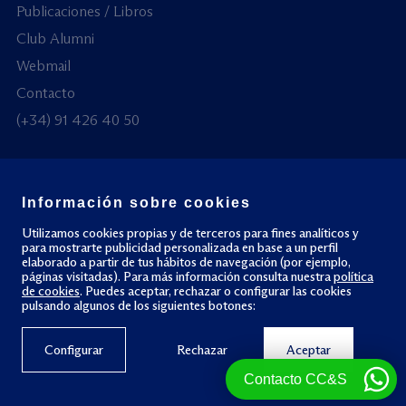
Publicaciones / Libros
Club Alumni
Webmail
Contacto
(+34) 91 426 40 50
Información sobre cookies
© Todos los derechos reservados
Utilizamos cookies propias y de terceros para fines analíticos y
para mostrarte publicidad personalizada en base a un perfil
Política de privacidad
Política de cookies
elaborado a partir de tus hábitos de navegación (por ejemplo,
páginas visitadas). Para más información consulta nuestra
política
de cookies
. Puedes aceptar, rechazar o configurar las cookies
pulsando algunos de los siguientes botones:
Configurar
Rechazar
Aceptar
Contacto CC&S