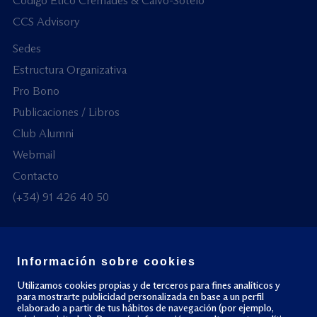
Código Ético Cremades & Calvo-Sotelo
CCS Advisory
Sedes
Estructura Organizativa
Pro Bono
Publicaciones / Libros
Club Alumni
Webmail
Contacto
(+34) 91 426 40 50
Información sobre cookies
© Todos los derechos reservados
Utilizamos cookies propias y de terceros para fines analíticos y
para mostrarte publicidad personalizada en base a un perfil
elaborado a partir de tus hábitos de navegación (por ejemplo,
Política de privacidad
Política de cookies