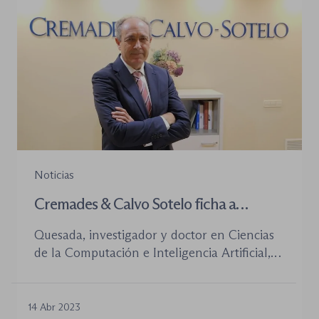
Noticias
Cremades & Calvo Sotelo ficha a
Francisco Quesada para su área de
Quesada, investigador y doctor en Ciencias
estrategia del dato e inteligencia
de la Computación e Inteligencia Artificial,
artificial
es socio cofundador de la empresa Lekta El
despacho sevillano de Cremades & Calvo-
Sotelo ha creado una nueva área de negocio
14 Abr 2023