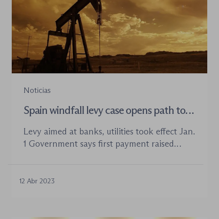
Noticias
Spain windfall levy case opens path to
taxing sectors beyond oil
Levy aimed at banks, utilities took effect Jan.
1 Government says first payment raised
almost €1.5 billion A legal battle over the
implementation of Spain’s new windfall
profit tax aimed at banks and energy
12 Abr 2023
companies could make it easier to tax other
sectors seeing booming profits during an
economic downturn. In the final days of […]