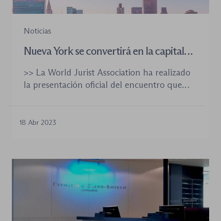
Noticias
Nueva York se convertirá en la capital
mundial del derecho con la celebración
>> La World Jurist Association ha realizado
del World Law Congress 2023
la presentación oficial del encuentro que
reunirá a más de 250 líderes mundiales para
debatir sobre diversos temas jurídicos >>
Durante el evento, que tendrá lugar los días
18 Abr 2023
20 y 21 de julio, la WJA entregará el World
Peace and Liberty Award a la Comisión
Europea por su […]