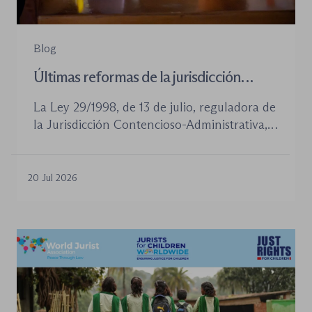
Blog
Últimas reformas de la jurisdicción
contenioso-administrativa
La Ley 29/1998, de 13 de julio, reguladora de
la Jurisdicción Contencioso-Administrativa,
continúa siendo la norma procesal básica de
este orden jurisdiccional. Las reformas
aprobadas en los últimos años no han
20 Jul 2026
desplazado su posición central, pero sí han
introducido cambios relevantes tanto en la
tramitación de los procedimientos como en
la organización de los órganos […]