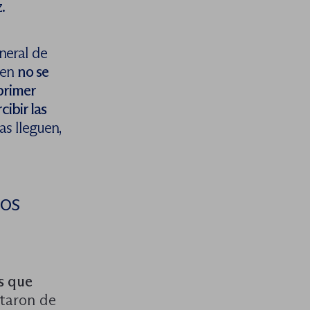
.
neral de
ien
no se
primer
ibir las
s lleguen,
los
s que
rtaron de