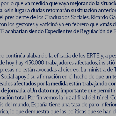
 por lo que
«a medida que vaya mejorando la situaci
, «sin lugar a dudas retomarán su situación anterio
 el
presidente de los Graduados Sociales, Ricardo G
con los gestores y vaticinó ya en febrero que
«más d
TE acabarían siendo Expedientes de Regulación de
o continúa alabando la eficacia de los ERTE y, a pe
de hoy hay 450.000 trabajadores afectados, insistió
resas no están avocadas al cierre». La ministra de 
Social apoyó su afirmación en el hecho de que
un t
eados afectados por la medida están trabajando co
 de jornada. «Un dato muy importante que permitirá
ración total
. Por fin vemos la luz al final del túnel. C
is del mundo, España tiene una tasa de paro inferior
órica, lo que demuestra que las políticas que se han