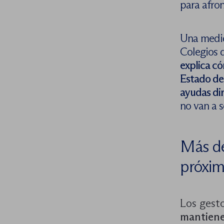
para afron
Una medid
Colegios 
explica có
Estado de 
ayudas di
no van a s
Más de
próxi
Los gest
mantiene