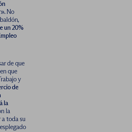
ón
r»
. No
abaldón
,
e un 20%
 Empleo
sar de que
 en que
Trabajo y
ercio de
n
 la
on la
 a toda su
 desplegado