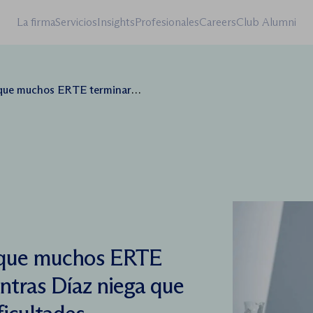
La firma
Servicios
Insights
Profesionales
Careers
Club Alumni
ERE mientras Díaz niega que las empresas tengan dificultades
n que muchos ERTE
ntras Díaz niega que