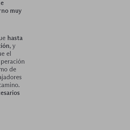
de
erno muy
.
que
hasta
ción
, y
ue el
uperación
tmo de
ajadores
camino.
esarios