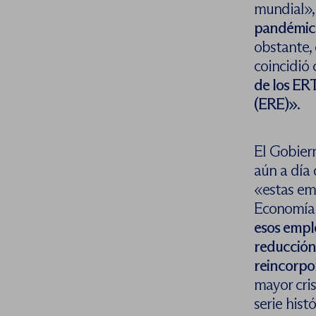
mundial»,
pandémica
obstante,
coincidió 
de los ER
(ERE)»
.
El Gobiern
aún a día 
«estas emp
Economía 
esos empl
reducción
reincorpo
mayor cris
serie hist