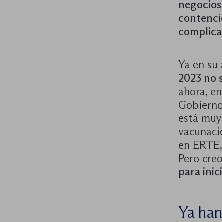
negocios
contenci
complic
Ya en su
2023 no 
ahora, en
Gobierno
está muy
vacunaci
en ERTE,
Pero cre
para inic
Ya han