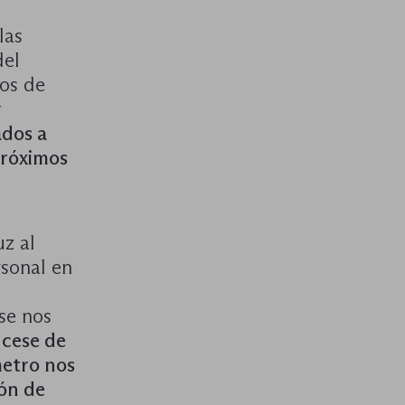
las
del
os de
y
ados a
próximos
z al
rsonal en
se nos
 cese de
metro nos
ión de