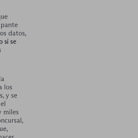
que
cupante
os datos,
 si se
s
la
 los
, y se
el
y miles
ncursal,
ue,
hacer