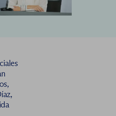
ciales
án
os,
íaz,
ida