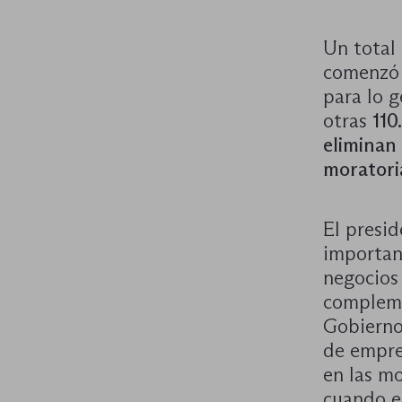
Un total
comenzó l
para lo g
otras
110
eliminan
moratori
El presid
importan
negocios 
compleme
Gobierno
de empre
en las mo
cuando e