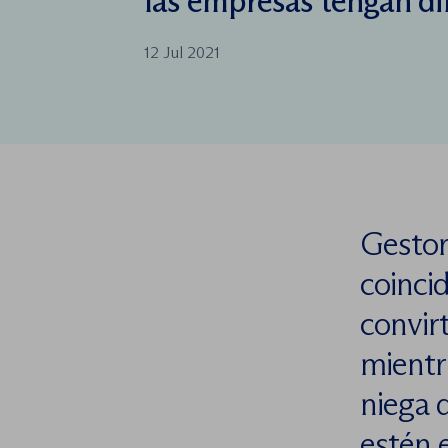
las empresas tengan di
12 Jul 2021
Gestor
coinci
convir
mientr
niega 
estén e