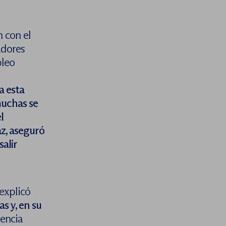
 con el
adores
pleo
a esta
uchas se
l
az, aseguró
alir
explicó
s y, en su
tencia