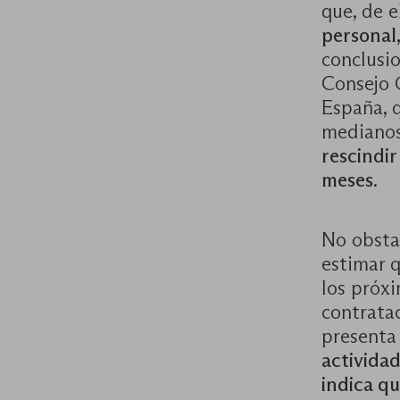
que, de e
personal,
conclusi
Consejo 
España, 
medianos
rescindir
meses
.
No obsta
estimar q
los próx
contrata
presenta
activida
indica qu