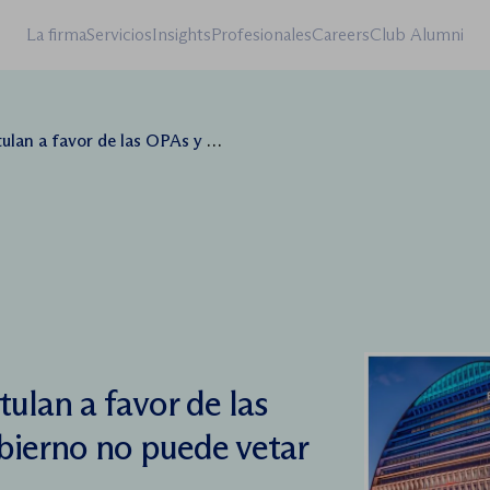
La firma
Servicios
Insights
Profesionales
Careers
Club Alumni
y dicen que el Gobierno no puede vetar la hostil de BBVA
tulan a favor de las
bierno no puede vetar