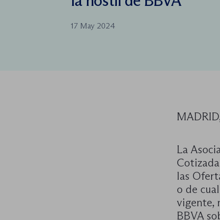
la hostil de BBVA
17 May 2024
MADRID,
La Asoci
Cotizada
las Ofer
o de cual
vigente, 
BBVA sob