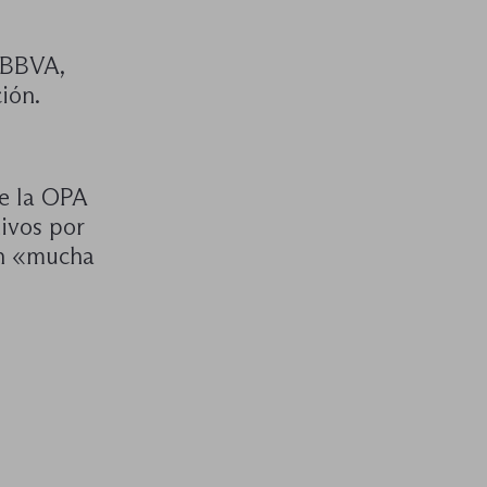
 BBVA,
ión.
re la OPA
tivos por
an «mucha