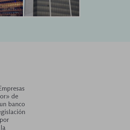
 Empresas
vor» de
 un banco
egislación
 por
la