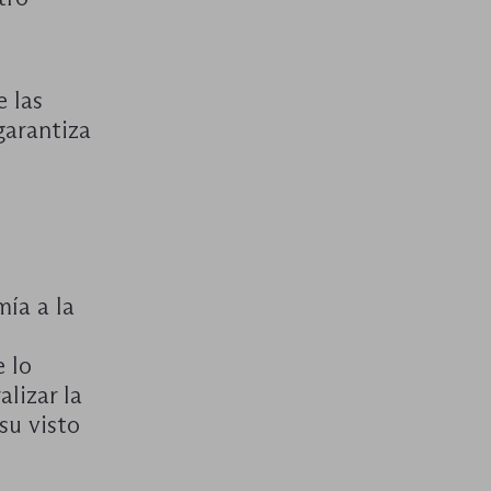
e las
garantiza
ía a la
 lo
lizar la
su visto