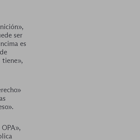
nición»,
uede ser
encima es
 de
 tiene»,
erecho»
as
eso».
a OPA»,
blica