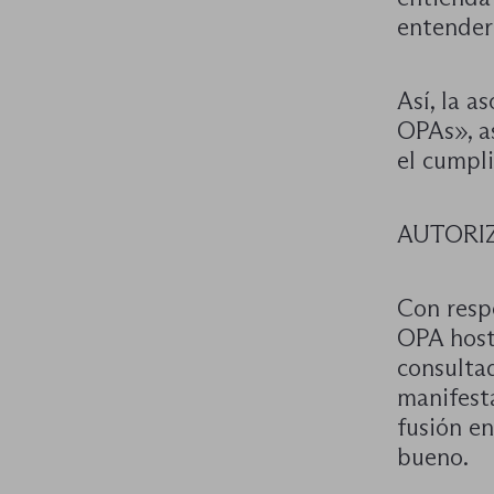
entenderá
Así, la a
OPAs», as
el cumpli
AUTORI
Con respe
OPA host
consultad
manifest
fusión e
bueno.