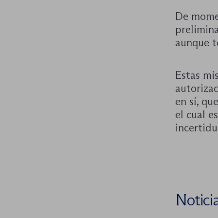
De moment
prelimin
aunque t
Estas mi
autorizac
en sí, qu
el cual 
incertid
Notici