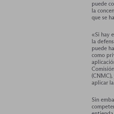
puede co
la conce
que se ha
«Si hay e
la defens
puede ha
como priv
aplicaci
Comisión
(CNMC), 
aplicar l
Sin embar
competen
entienda