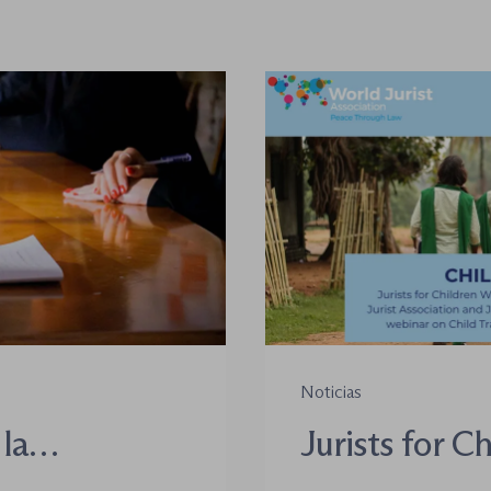
Noticias
la
Jurists for C
oso-
(JCW) celebr