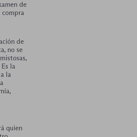
examen de
a compra
cación de
a, no se
mistosas,
 Es la
a la
ia
mía,
rá quien
tro