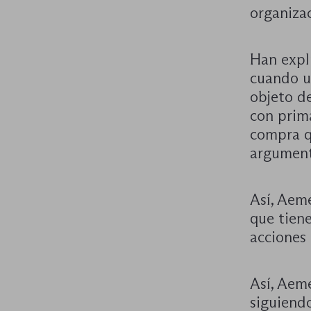
organiza
Han expl
cuando u
objeto de
con prima
compra q
argument
Así, Aem
que tien
acciones 
Así, Aem
siguiendo