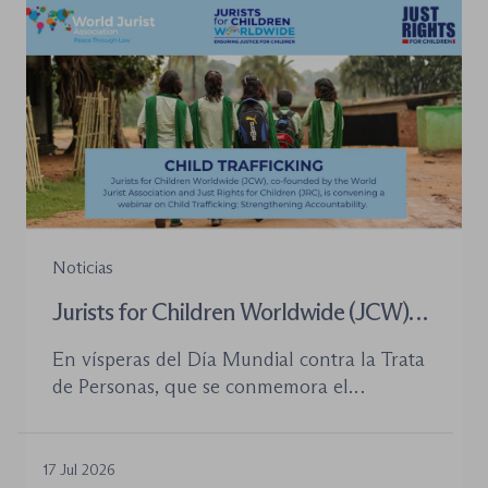
la organización de los órganos […]
Noticias
Jurists for Children Worldwide (JCW)
celebra un seminario web internacional
En vísperas del Día Mundial contra la Trata
para combatir la trata de menores y
de Personas, que se conmemora el
defender el Estado de Derecho
próximo 30 de julio, la plataforma Jurists for
Children Worldwide (JCW), cofundada por
la World Jurist Association (WJA) y Just
17 Jul 2026