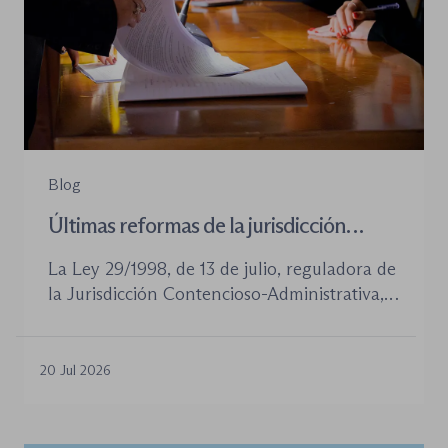
Blog
Últimas reformas de la jurisdicción
contenioso-administrativa
La Ley 29/1998, de 13 de julio, reguladora de
la Jurisdicción Contencioso-Administrativa,
continúa siendo la norma procesal básica de
este orden jurisdiccional. Las reformas
aprobadas en los últimos años no han
20 Jul 2026
desplazado su posición central, pero sí han
introducido cambios relevantes tanto en la
tramitación de los procedimientos como en