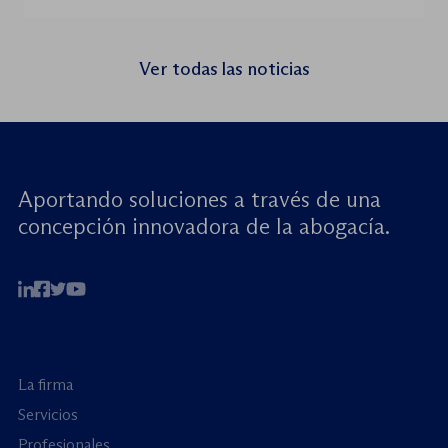
Rights for Children (JRC), celebrará el
próximo jueves 23 de julio de 2026 el
seminario web internacional «Trata de
Ver todas las noticias
menores: reforzando la rendición de
cuentas». Este encuentro virtual de alto […]
Aportando soluciones a través de una
concepción innovadora de la abogacía.
La firma
Servicios
Profesionales