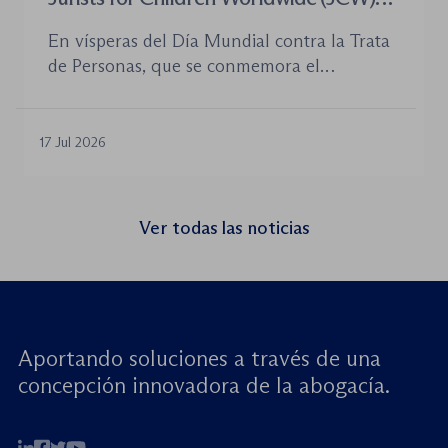
celebra un seminario web internacional
En vísperas del Día Mundial contra la Trata
para combatir la trata de menores y
de Personas, que se conmemora el
defender el Estado de Derecho
próximo 30 de julio, la plataforma Jurists for
Children Worldwide (JCW), cofundada por
la World Jurist Association (WJA) y Just
17 Jul 2026
Rights for Children (JRC), celebrará el
próximo jueves 23 de julio de 2026 el
seminario web internacional «Trata de
Ver todas las noticias
menores: reforzando la rendición de
cuentas». Este encuentro virtual de alto […]
Aportando soluciones a través de una
concepción innovadora de la abogacía.