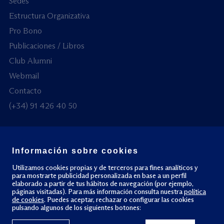
Sedes
Estructura Organizativa
Pro Bono
Publicaciones / Libros
Club Alumni
Webmail
Contacto
(+34) 91 426 40 50
Información sobre cookies
© Todos los derechos reservados
Utilizamos cookies propias y de terceros para fines analíticos y
para mostrarte publicidad personalizada en base a un perfil
elaborado a partir de tus hábitos de navegación (por ejemplo,
Política de privacidad
Política de cookies
páginas visitadas). Para más información consulta nuestra
política
de cookies
. Puedes aceptar, rechazar o configurar las cookies
pulsando algunos de los siguientes botones: