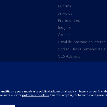
La firma
Servicios
Profesionales
Insights
Careers
Canal de información interno
Código Ético Cremades & Cal
CCS Advisory
 analíticos y para mostrarte publicidad personalizada en base a un perfil ela
consulta nuestra
política de cookies
. Puedes aceptar, rechazar o configurar l