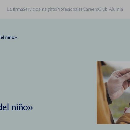
La firma
Servicios
Insights
Profesionales
Careers
Club Alumni
del niño»
del niño»