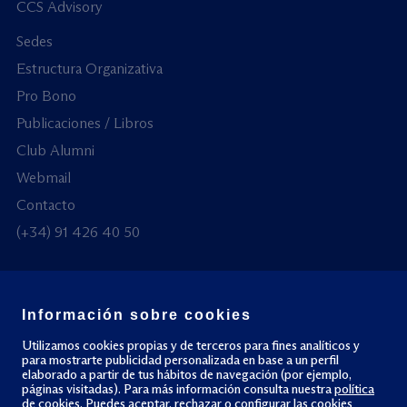
CCS Advisory
Sedes
Estructura Organizativa
Pro Bono
Publicaciones / Libros
Club Alumni
Webmail
Contacto
(+34) 91 426 40 50
Información sobre cookies
© Todos los derechos reservados
Utilizamos cookies propias y de terceros para fines analíticos y
para mostrarte publicidad personalizada en base a un perfil
elaborado a partir de tus hábitos de navegación (por ejemplo,
Política de privacidad
Política de cookies
páginas visitadas). Para más información consulta nuestra
política
de cookies
. Puedes aceptar, rechazar o configurar las cookies