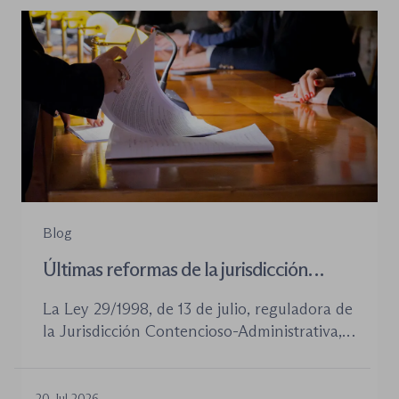
Blog
Últimas reformas de la jurisdicción
contenioso-administrativa
La Ley 29/1998, de 13 de julio, reguladora de
la Jurisdicción Contencioso-Administrativa,
continúa siendo la norma procesal básica de
este orden jurisdiccional. Las reformas
aprobadas en los últimos años no han
20 Jul 2026