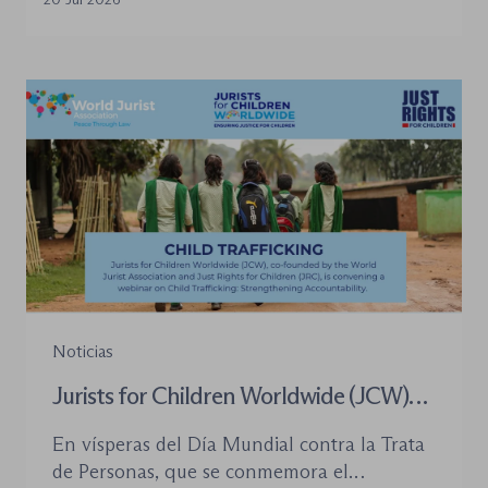
desplazado su posición central, pero sí han
introducido cambios relevantes tanto en la
tramitación de los procedimientos como en
la organización de los órganos […]
Noticias
Jurists for Children Worldwide (JCW)
celebra un seminario web internacional
En vísperas del Día Mundial contra la Trata
para combatir la trata de menores y
de Personas, que se conmemora el
defender el Estado de Derecho