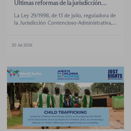
Últimas reformas de la jurisdicción
contenioso-administrativa
La Ley 29/1998, de 13 de julio, reguladora de
la Jurisdicción Contencioso-Administrativa,
continúa siendo la norma procesal básica de
este orden jurisdiccional. Las reformas
aprobadas en los últimos años no han
20 Jul 2026
desplazado su posición central, pero sí han
introducido cambios relevantes tanto en la
tramitación de los procedimientos como en
la organización de los órganos […]