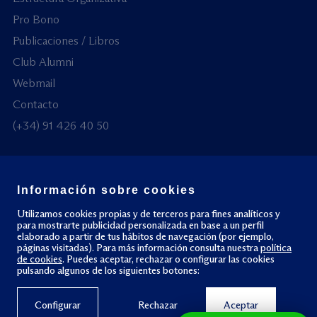
Pro Bono
Publicaciones / Libros
Club Alumni
Webmail
Contacto
(+34) 91 426 40 50
Información sobre cookies
© Todos los derechos reservados
Utilizamos cookies propias y de terceros para fines analíticos y
para mostrarte publicidad personalizada en base a un perfil
elaborado a partir de tus hábitos de navegación (por ejemplo,
Política de privacidad
Política de cookies
páginas visitadas). Para más información consulta nuestra
política
de cookies
. Puedes aceptar, rechazar o configurar las cookies
pulsando algunos de los siguientes botones:
Configurar
Rechazar
Aceptar