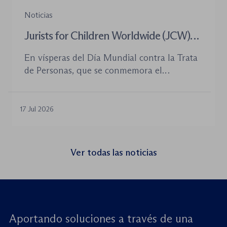
Noticias
Jurists for Children Worldwide (JCW)
celebra un seminario web internacional
En vísperas del Día Mundial contra la Trata
para combatir la trata de menores y
de Personas, que se conmemora el
defender el Estado de Derecho
próximo 30 de julio, la plataforma Jurists for
Children Worldwide (JCW), cofundada por
la World Jurist Association (WJA) y Just
17 Jul 2026
Rights for Children (JRC), celebrará el
próximo jueves 23 de julio de 2026 el
seminario web internacional «Trata de
Ver todas las noticias
menores: reforzando la rendición de
cuentas». Este encuentro virtual de alto […]
Aportando soluciones a través de una